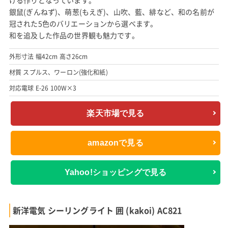
銀鼠(ぎんねず)、萌葱(もえぎ)、山吹、藍、緋など、和の名前が
冠された5色のバリエーションから選べます。
和を追及した作品の世界観も魅力です。
外形寸法 幅42cm 高さ26cm
材質 スプルス、ワーロン(強化和紙)
対応電球 E-26 100W×3
楽天市場で見る
amazonで見る
Yahoo!ショッピングで見る
新洋電気 シーリングライト 囲 (kakoi) AC821