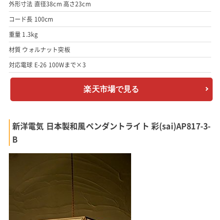
外形寸法 直径38cm 高さ23cm
コード長 100cm
重量 1.3kg
材質 ウォルナット突板
対応電球 E-26 100Wまで×3
楽天市場で見る
新洋電気 日本製和風ペンダントライト 彩(sai)AP817-3-
B