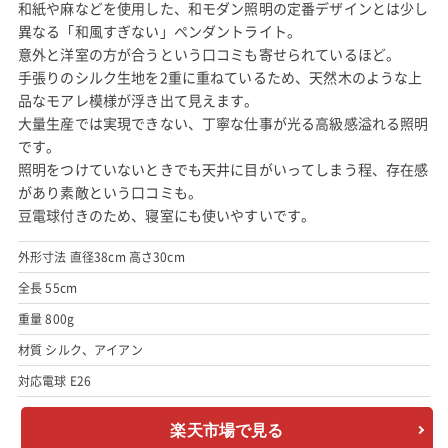
和紙や麻などを使用した、和モダン照明の定番デザインとは少し
異なる「和風すぎない」ペンダントライト。
意外と洋室の方が合うという口コミも寄せられているほど。
手張りのシルク生地を2重に重ねているため、天然木のような上
品なモアレ模様が浮き出て見えます。
大量生産では実現できない、丁寧な仕事が光る高級感溢れる照明
です。
照明をつけていないときでも天井に目がいってしまう程、存在感
があり素敵という口コミも。
豆電球付きのため、寝室にも使いやすいです。
外形寸法 直径38cm 高さ30cm
全長 55cm
重量 800g
材質 シルク、アイアン
対応電球 E26
楽天市場で見る