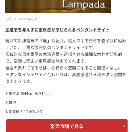
出典:
amazon.co.jp
圧迫感を与えずに重厚感が感じられるペンダントライト
続けて新洋電気の「簾」も紹介。職人の手で杉材を格子状に組み
上げた、上質な雰囲気のペンダントライトです。
伝統的な日本家屋の木造建築を連想させる繊細な木枠が印象的
で、空間に程よい重厚感を与えてくれます。
寝室の天井に吊るせば、心安らぐ空間になること間違いなし。
モダンなインテリアと合わせれば、高級感溢れる和モダン空間を
演出できます。
外形寸法 幅44cm 高さ14cm
材質 杉
対応電球 E-17 60W×3
楽天市場で見る