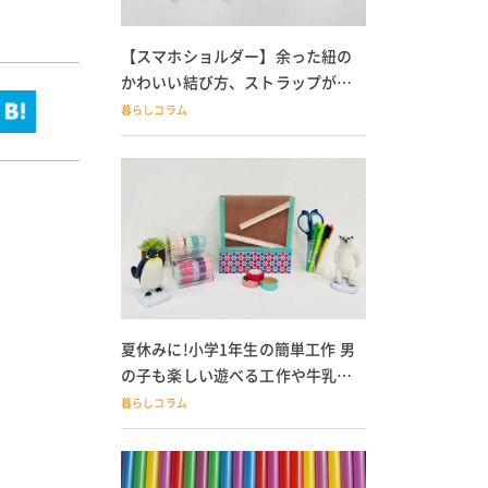
【スマホショルダー】余った紐の
かわいい結び方、ストラップが落
ちる人必見
暮らしコラム
夏休みに!小学1年生の簡単工作 男
の子も楽しい遊べる工作や牛乳パ
ック貯金箱も
暮らしコラム