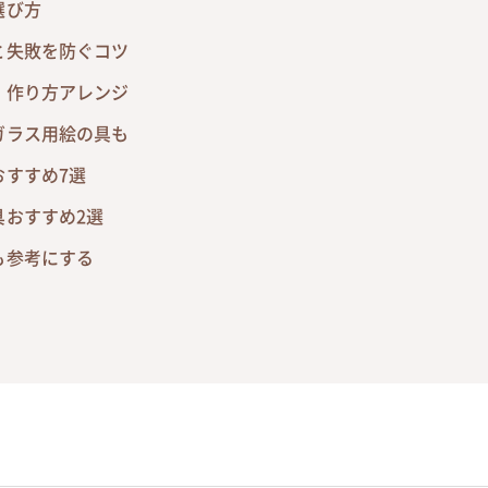
選び方
と失敗を防ぐコツ
・作り方アレンジ
ガラス用絵の具も
おすすめ7選
具おすすめ2選
も参考にする