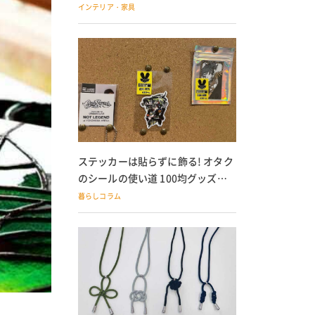
の子どもにも
インテリア・家具
ステッカーは貼らずに飾る! オタク
のシールの使い道 100均グッズで
の飾り方も
暮らしコラム