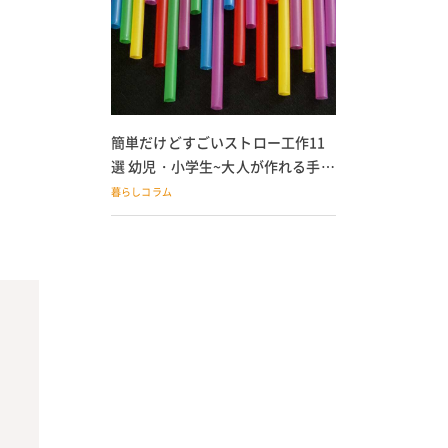
簡単だけどすごいストロー工作11
選 幼児・小学生~大人が作れる手作
りおもちゃ
暮らしコラム