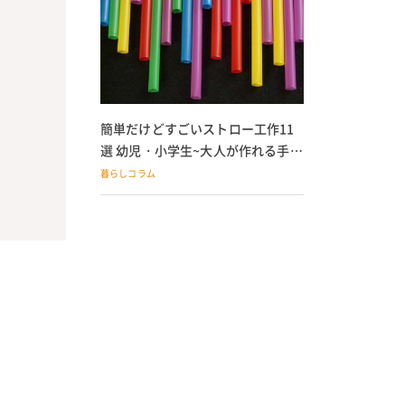
簡単だけどすごいストロー工作11
選 幼児・小学生~大人が作れる手作
りおもちゃ
暮らしコラム