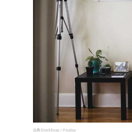
出典:
StockSnap
/ Pixabay