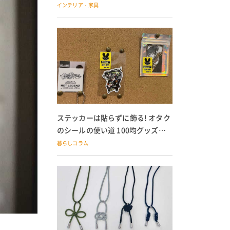
の子どもにも
インテリア・家具
ステッカーは貼らずに飾る! オタク
のシールの使い道 100均グッズで
の飾り方も
暮らしコラム