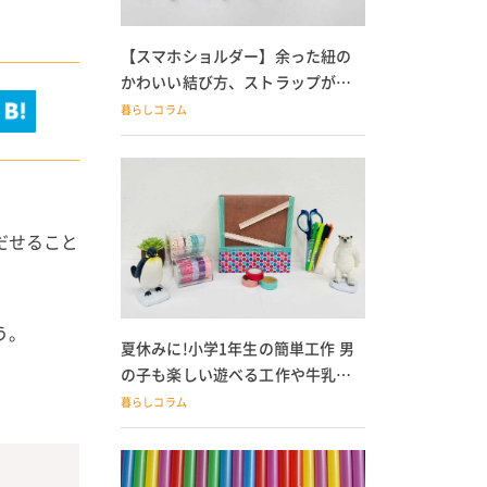
【スマホショルダー】余った紐の
かわいい結び方、ストラップが落
ちる人必見
暮らしコラム
だせること
う。
夏休みに!小学1年生の簡単工作 男
の子も楽しい遊べる工作や牛乳パ
ック貯金箱も
暮らしコラム