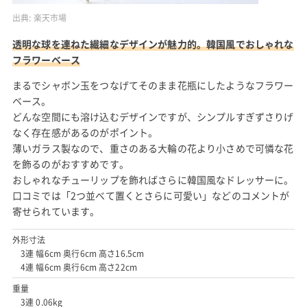
出典:
楽天市場
透明な球を連ねた繊細なデザインが魅力的。韓国風でおしゃれな
フラワーベース
まるでシャボン玉をつなげてそのまま花瓶にしたようなフラワー
ベース。
どんな空間にも溶け込むデザインですが、シンプルすぎずさりげ
なく存在感があるのがポイント。
薄いガラス製なので、重さのある大輪の花より小さめで可憐な花
を飾るのがおすすめです。
おしゃれなチューリップを飾ればさらに韓国風なドレッサーに。
口コミでは「2つ並べて置くとさらに可愛い」などのコメントが
寄せられています。
外形寸法
3連 幅6cm 奥行6cm 高さ16.5cm
4連 幅6cm 奥行6cm 高さ22cm
重量
3連 0.06kg