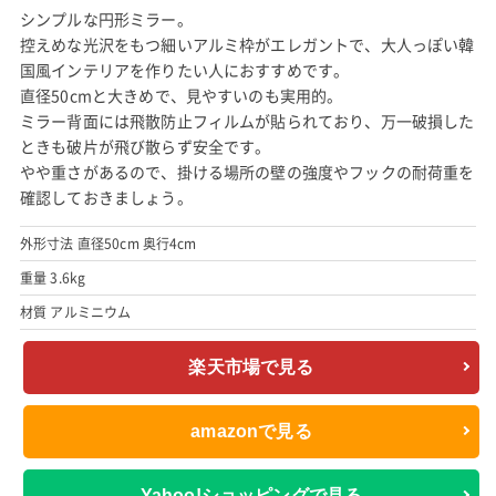
シンプルな円形ミラー。
控えめな光沢をもつ細いアルミ枠がエレガントで、大人っぽい韓
国風インテリアを作りたい人におすすめです。
直径50cmと大きめで、見やすいのも実用的。
ミラー背面には飛散防止フィルムが貼られており、万一破損した
ときも破片が飛び散らず安全です。
やや重さがあるので、掛ける場所の壁の強度やフックの耐荷重を
確認しておきましょう。
外形寸法 直径50cm 奥行4cm
重量 3.6kg
材質 アルミニウム
楽天市場で見る
amazonで見る
Yahoo!ショッピングで見る