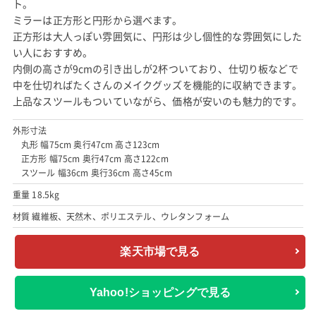
ト。
ミラーは正方形と円形から選べます。
正方形は大人っぽい雰囲気に、円形は少し個性的な雰囲気にした
い人におすすめ。
内側の高さが9cmの引き出しが2杯ついており、仕切り板などで
中を仕切ればたくさんのメイクグッズを機能的に収納できます。
上品なスツールもついていながら、価格が安いのも魅力的です。
外形寸法
丸形 幅75cm 奥行47cm 高さ123cm
正方形 幅75cm 奥行47cm 高さ122cm
スツール 幅36cm 奥行36cm 高さ45cm
重量 18.5kg
材質 繊維板、天然木、ポリエステル、ウレタンフォーム
楽天市場で見る
Yahoo!ショッピングで見る