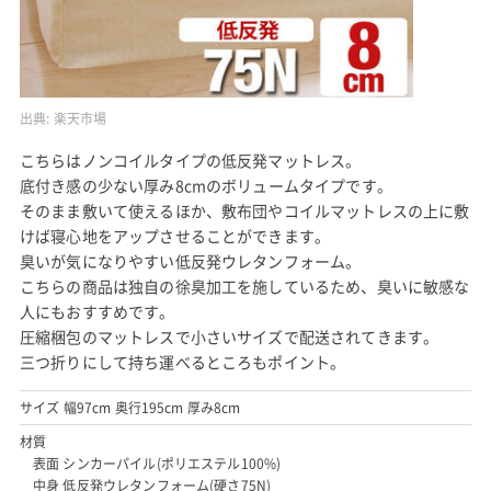
出典:
楽天市場
こちらはノンコイルタイプの低反発マットレス。
底付き感の少ない厚み8cmのボリュームタイプです。
そのまま敷いて使えるほか、敷布団やコイルマットレスの上に敷
けば寝心地をアップさせることができます。
臭いが気になりやすい低反発ウレタンフォーム。
こちらの商品は独自の徐臭加工を施しているため、臭いに敏感な
人にもおすすめです。
圧縮梱包のマットレスで小さいサイズで配送されてきます。
三つ折りにして持ち運べるところもポイント。
サイズ 幅97cm 奥行195cm 厚み8cm
材質
表面 シンカーパイル(ポリエステル100%)
中身 低反発ウレタンフォーム(硬さ75N)