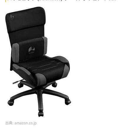
出典:
amazon.co.jp