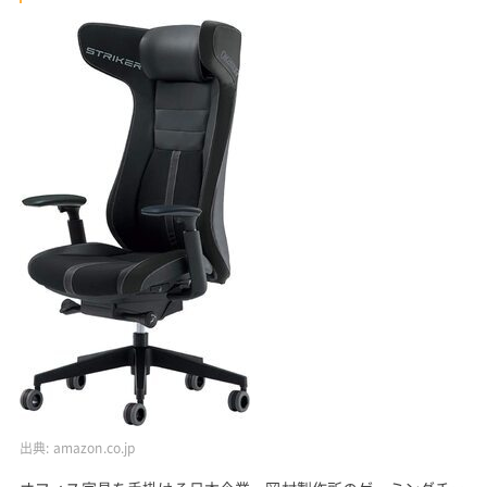
出典:
amazon.co.jp