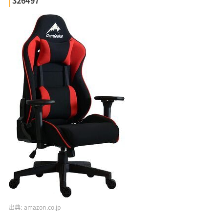
326497
出典:
amazon.co.jp