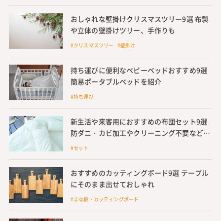
おしゃれな壁掛けクリスマスツリー9選 布製
や立体の壁掛けツリー、手作りも
#クリスマスツリー #壁掛け
持ち運びに便利なベビーベッドおすすめ9選
簡易ポータブルベッドを紹介
#持ち運び
新生活や来客用におすすめの布団セット9選
防ダニ・カビ加工やクリーニング不要など口
コミ人気の高いものを紹介
#セット
おすすめのカッティングボード9選 テーブル
にそのまま出せておしゃれ
#まな板・カッティングボード