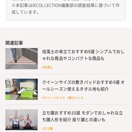
※本記事はIECOLLECTION編集部の調査結果に基づいて作
成しています。
関連記事
珪藻土の傘立ておすすめ9選 シンプルでおし
ゃれな商品やコンパクトな商品も
#珪藻土
クイーンサイズの敷きパッドおすすめ9選 オ
ールシーズン使えるタオル地も紹介
#クイーンサイズ #敷きパッド
立ち雛おすすめ10選 モダンでおしゃれな立
ち雛人形を紹介 座り雛との違いも
#立ち雛