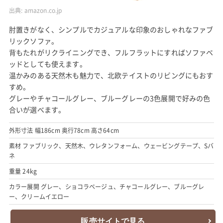
出典:
amazon.co.jp
肘置きがなく、シンプルでカジュアルな印象のおしゃれなファブ
リックソファ。
背もたれがリクライニングでき、フルフラットにすればソファベ
ッドとしても使えます。
温かみのある天然木も魅力で、北欧テイストのリビングにもおす
すめ。
グレーやチャコールグレー、ブルーグレーの3色展開で好みの色
合いが選べます。
外形寸法 幅186cm 奥行78cm 高さ64cm
素材 ファブリック、天然木、ウレタンフォーム、ウェービングテープ、Sバ
ネ
重量 24kg
カラー展開 グレー、ショコラベージュ、チャコールグレー、ブルーグレ
ー、クリームイエロー
販売サイトで見る