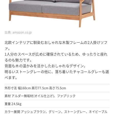
出典:
amazon.co.jp
北欧インテリアに馴染むおしゃれな木製フレームの2人掛けソフ
ァ。
1人分のスペースが広めに確保されているため、ゆったりと座れ
るのも魅力です。
背面も木の温かみを活かしたおしゃれなデザイン。
明るいストーングレーの他に、落ち着いたチャコールグレーも選
べます。
外形寸法 幅160cm 奥行77.5cm 高さ75.5cm
素材 アルダー無垢材(オイル仕上げ)、ファブリック
重量 24.5kg
カラー展開 アッシュブラウン、グリーン、ストーングレー、ネイビーブル