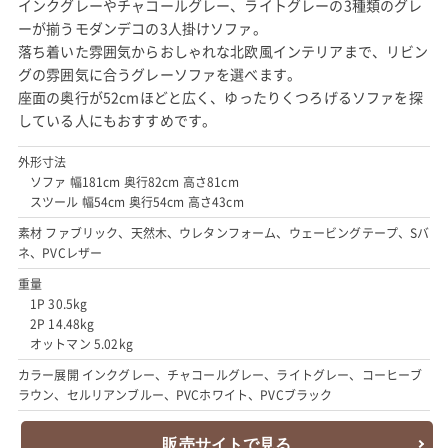
インクグレーやチャコールグレー、ライトグレーの3種類のグレ
ーが揃うモダンデコの3人掛けソファ。
落ち着いた雰囲気からおしゃれな北欧風インテリアまで、リビン
グの雰囲気に合うグレーソファを選べます。
座面の奥行が52cmほどと広く、ゆったりくつろげるソファを探
している人にもおすすめです。
外形寸法
ソファ 幅181cm 奥行82cm 高さ81cm
スツール 幅54cm 奥行54cm 高さ43cm
素材 ファブリック、天然木、ウレタンフォーム、ウェービングテープ、Sバ
ネ、PVCレザー
重量
1P 30.5kg
2P 14.48kg
オットマン 5.02kg
カラー展開 インクグレー、チャコールグレー、ライトグレー、コーヒーブ
ラウン、セルリアンブルー、PVCホワイト、PVCブラック
販売サイトで見る