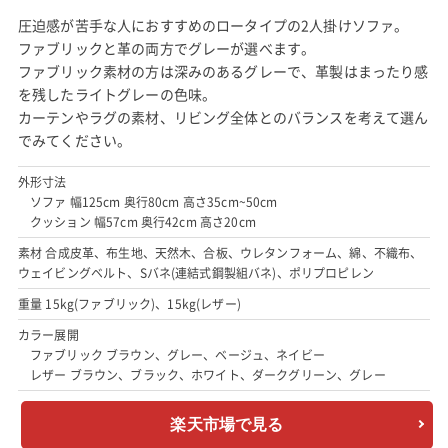
圧迫感が苦手な人におすすめのロータイプの2人掛けソファ。
ファブリックと革の両方でグレーが選べます。
ファブリック素材の方は深みのあるグレーで、革製はまったり感
を残したライトグレーの色味。
カーテンやラグの素材、リビング全体とのバランスを考えて選ん
でみてください。
外形寸法
ソファ 幅125cm 奥行80cm 高さ35cm~50cm
クッション 幅57cm 奥行42cm 高さ20cm
素材 合成皮革、布生地、天然木、合板、ウレタンフォーム、綿、不織布、
ウェイビングベルト、Sバネ(連結式鋼製組バネ)、ポリプロピレン
重量 15kg(ファブリック)、15kg(レザー)
カラー展開
ファブリック ブラウン、グレー、ベージュ、ネイビー
レザー ブラウン、ブラック、ホワイト、ダークグリーン、グレー
楽天市場で見る