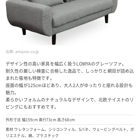
出典:
amazon.co.jp
デザイン性の高い家具を幅広く扱うLOWYAのグレーソファ。
耐久性の厳しい検査に合格した逸品で、しっかりと網目が詰め込
まれた張地も特徴です。
座面の幅が125cmほどあり、大人2人がゆったりと座れる設計も
魅力。
柔らかいフォルムのナチュラルなデザインで、北欧テイストのリ
ビングにもおすすめです。
外形寸法 幅159cm 奥行73cm 高さ68cm
素材 ウレタンフォーム、シリコンフィル、Sバネ、ウェービングベルト、ポ
リエステル、綿、プラスチック