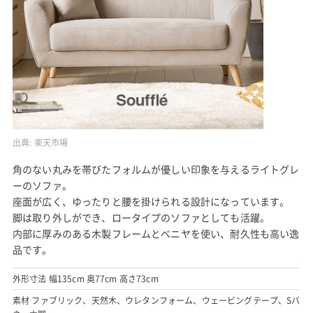
出典:
楽天市場
角のない丸みを帯びたフォルムが優しい印象を与えるライトグレ
ーのソファ。
座面が広く、ゆったりと腰を掛けられる設計になっています。
脚は取り外しができ、ロータイプのソファとしても活躍。
内部に厚みのある木製フレームとべニヤを使い、耐久性も高い逸
品です。
外形寸法 幅135cm 奥77cm 高さ73cm
素材 ファブリック、天然木、ウレタンフォーム、ウェービングテープ、Sバ