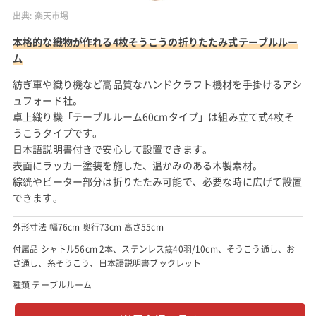
出典:
楽天市場
本格的な織物が作れる4枚そうこうの折りたたみ式テーブルルー
ム
紡ぎ車や織り機など高品質なハンドクラフト機材を手掛けるアシ
ュフォード社。
卓上織り機「テーブルルーム60cmタイプ」は組み立て式4枚そ
うこうタイプです。
日本語説明書付きで安心して設置できます。
表面にラッカー塗装を施した、温かみのある木製素材。
綜絖やビーター部分は折りたたみ可能で、必要な時に広げて設置
できます。
外形寸法 幅76cm 奥行73cm 高さ55cm
付属品 シャトル56cm 2本、ステンレス筬40羽/10cm、そうこう通し、お
さ通し、糸そうこう、日本語説明書ブックレット
種類 テーブルルーム