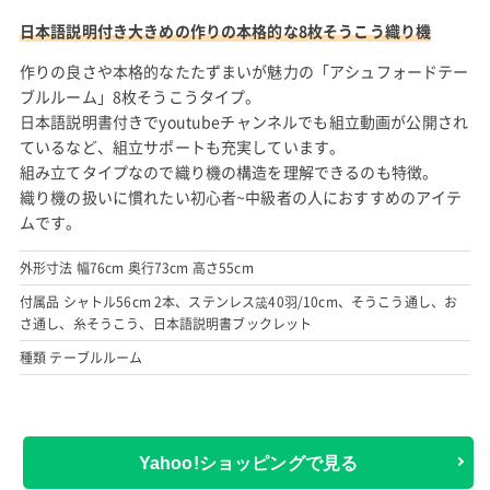
日本語説明付き大きめの作りの本格的な8枚そうこう織り機
作りの良さや本格的なたたずまいが魅力の「アシュフォードテー
ブルルーム」8枚そうこうタイプ。
日本語説明書付きでyoutubeチャンネルでも組立動画が公開され
ているなど、組立サポートも充実しています。
組み立てタイプなので織り機の構造を理解できるのも特徴。
織り機の扱いに慣れたい初心者~中級者の人におすすめのアイテ
ムです。
外形寸法 幅76cm 奥行73cm 高さ55cm
付属品 シャトル56cm 2本、ステンレス筬40羽/10cm、そうこう通し、お
さ通し、糸そうこう、日本語説明書ブックレット
種類 テーブルルーム
Yahoo!ショッピングで見る