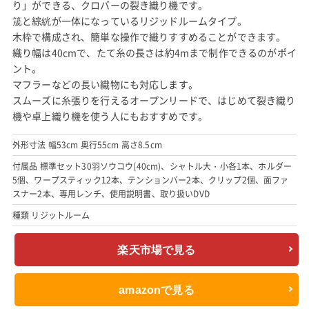
り」ができる、クロバーの裂き織り機です。
筬と綜絖が一体になっているリジッドルームタイプ。
木枠で構成され、簡単な操作で織りすすめることができます。
織り幅は40cmで、たて糸の長さは約4mまで制作できるのがポイ
ント。
マフラーなどの長い織物にも対応します。
スムーズに糸張りを行えるオープンリードで、はじめて裂き織り
機や卓上織り機を使う人にもおすすめです。
外形寸法 幅53cm 奥行55cm 高さ8.5cm
付属品 標準セット30羽ソウコウ(40cm)、シャトル大・小各1本、ホルダー
5個、ワープスティック12本、テンションバー2本、クリップ2個、面ファ
スナー2本、専用レンチ、使用説明書、取り扱いDVD
種類 リジットルーム
楽天市場で見る
amazonで見る