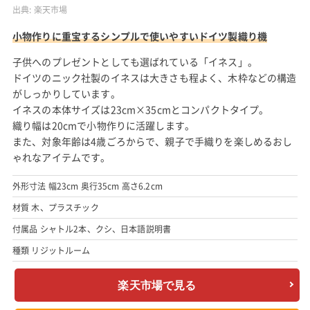
出典:
楽天市場
小物作りに重宝するシンプルで使いやすいドイツ製織り機
子供へのプレゼントとしても選ばれている「イネス」。
ドイツのニック社製のイネスは大きさも程よく、木枠などの構造
がしっかりしています。
イネスの本体サイズは23cm×35cmとコンパクトタイプ。
織り幅は20cmで小物作りに活躍します。
また、対象年齢は4歳ごろからで、親子で手織りを楽しめるおし
ゃれなアイテムです。
外形寸法 幅23cm 奥行35cm 高さ6.2cm
材質 木、プラスチック
付属品 シャトル2本、クシ、日本語説明書
種類 リジットルーム
楽天市場で見る