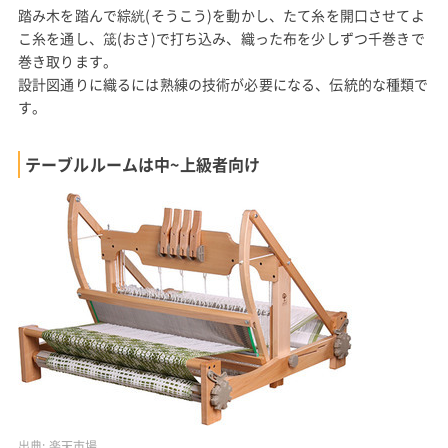
踏み木を踏んで綜絖(そうこう)を動かし、たて糸を開口させてよ
こ糸を通し、筬(おさ)で打ち込み、織った布を少しずつ千巻きで
巻き取ります。
設計図通りに織るには熟練の技術が必要になる、伝統的な種類で
す。
テーブルルームは中~上級者向け
出典:
楽天市場