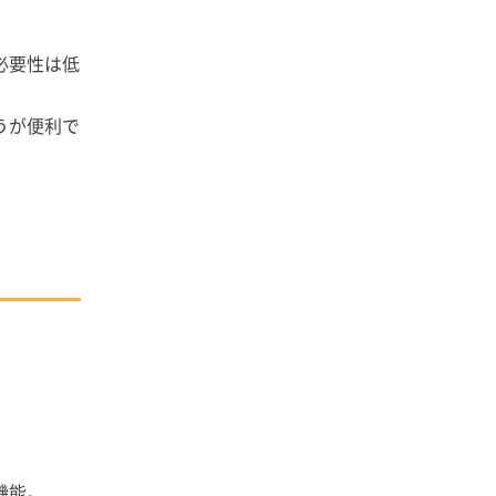
必要性は低
うが便利で
機能。