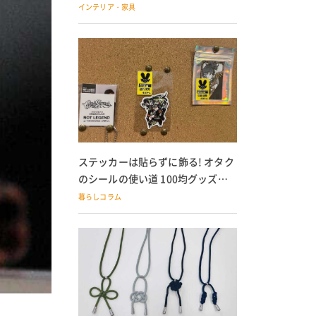
の子どもにも
インテリア・家具
ステッカーは貼らずに飾る! オタク
のシールの使い道 100均グッズで
の飾り方も
暮らしコラム