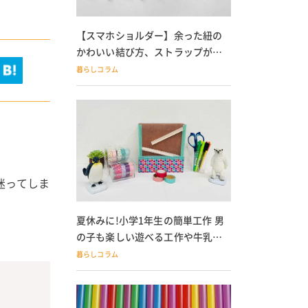
【スマホショルダー】余った紐の
かわいい結び方、ストラップが落
ちる人必見
暮らしコラム
迷ってしま
夏休みに!小学1年生の簡単工作 男
の子も楽しい遊べる工作や牛乳パ
ック貯金箱も
暮らしコラム