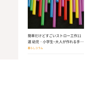
簡単だけどすごいストロー工作11
選 幼児・小学生~大人が作れる手作
りおもちゃ
暮らしコラム