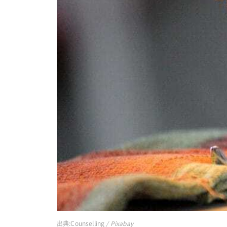
出典:
Counselling
/ Pixabay