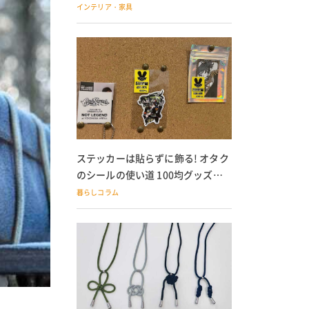
の子どもにも
インテリア・家具
ステッカーは貼らずに飾る! オタク
のシールの使い道 100均グッズで
の飾り方も
暮らしコラム