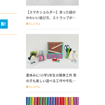
【スマホショルダー】余った紐の
かわいい結び方、ストラップが落
ちる人必見
暮らしコラム
夏休みに!小学1年生の簡単工作 男
の子も楽しい遊べる工作や牛乳パ
ック貯金箱も
暮らしコラム