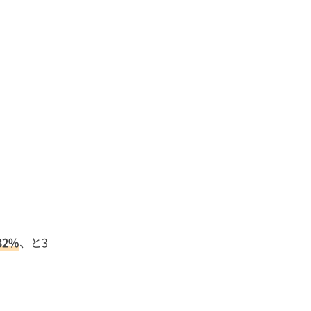
2%
、と3