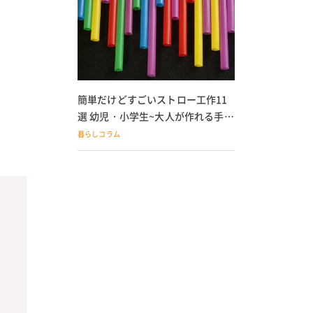
簡単だけどすごいストロー工作11
選 幼児・小学生~大人が作れる手作
りおもちゃ
暮らしコラム