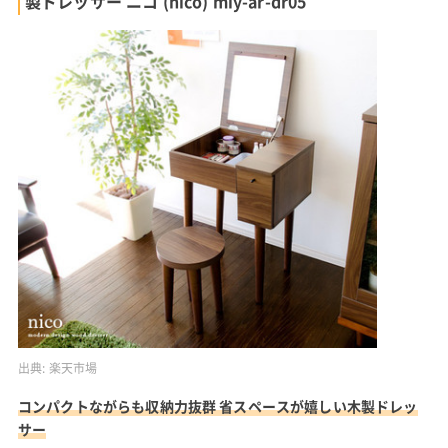
製ドレッサー ニコ (nico) miy-ar-dr05
出典:
楽天市場
コンパクトながらも収納力抜群 省スペースが嬉しい木製ドレッ
サー