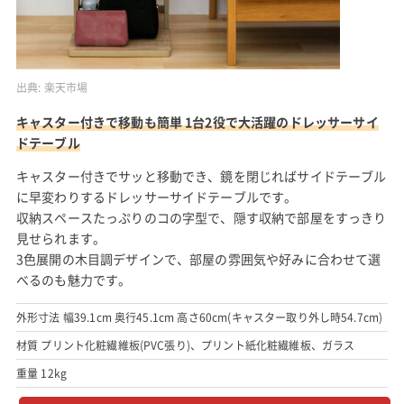
出典:
楽天市場
キャスター付きで移動も簡単 1台2役で大活躍のドレッサーサイ
ドテーブル
キャスター付きでサッと移動でき、鏡を閉じればサイドテーブル
に早変わりするドレッサーサイドテーブルです。
収納スペースたっぷりのコの字型で、隠す収納で部屋をすっきり
見せられます。
3色展開の木目調デザインで、部屋の雰囲気や好みに合わせて選
べるのも魅力です。
外形寸法 幅39.1cm 奥行45.1cm 高さ60cm(キャスター取り外し時54.7cm)
材質 プリント化粧繊維板(PVC張り)、プリント紙化粧繊維板、ガラス
重量 12kg