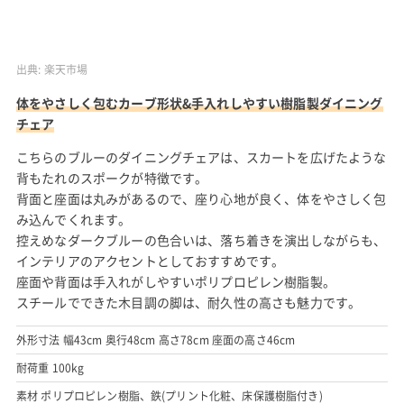
出典:
楽天市場
体をやさしく包むカーブ形状&手入れしやすい樹脂製ダイニング
チェア
こちらのブルーのダイニングチェアは、スカートを広げたような
背もたれのスポークが特徴です。
背面と座面は丸みがあるので、座り心地が良く、体をやさしく包
み込んでくれます。
控えめなダークブルーの色合いは、落ち着きを演出しながらも、
インテリアのアクセントとしておすすめです。
座面や背面は手入れがしやすいポリプロピレン樹脂製。
スチールでできた木目調の脚は、耐久性の高さも魅力です。
外形寸法 幅43cm 奥行48cm 高さ78cm 座面の高さ46cm
耐荷重 100kg
素材 ポリプロピレン樹脂、鉄(プリント化粧、床保護樹脂付き)