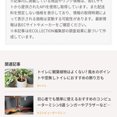
※記事内に掲載している商品やリンク情報は、各ECサイ
トから提供されたAPIを使用し取得しています。また配送
料を想定しない価格を表示しており、情報の取得時期によ
って表示される価格は変動する可能性があります。最新情
報は各ECサイトやメーカーをご確認ください。
※本記事はIECOLLECTION編集部の調査結果に基づいて作
成しています。
関連記事
トイレに観葉植物はよくない? 風水のポイン
トや窓無しトイレにおすすめの飾り方も
#トイレ
初心者でも簡単に使えるおすすめのコンピュ
ーターミシン9選 シンガーやブラザーなど人
気メーカーのミシンも紹介
#コンピューターミシン