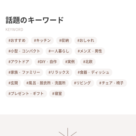
話題のキーワード
KEYWORD
#おすすめ
#キッチン
#収納
#おしゃれ
#小型・コンパクト
#一人暮らし
#メンズ・男性
#アウトドア
#DIY・自作
#実例
#北欧
#家族・ファミリー
#リラックス
#食器・ディッシュ
#玄関
#風呂・脱衣所・洗面所
#リビング
#チェア・椅子
#プレゼント・ギフト
#寝室