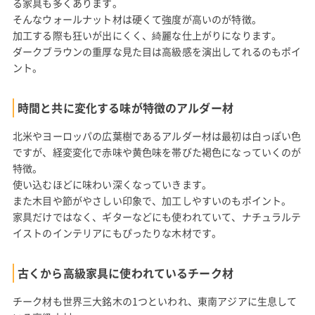
る家具も多くあります。
そんなウォールナット材は硬くて強度が高いのが特徴。
加工する際も狂いが出にくく、綺麗な仕上がりになります。
ダークブラウンの重厚な見た目は高級感を演出してれるのもポイ
ント。
時間と共に変化する味が特徴のアルダー材
北米やヨーロッパの広葉樹であるアルダー材は最初は白っぽい色
ですが、経変変化で赤味や黄色味を帯びた褐色になっていくのが
特徴。
使い込むほどに味わい深くなっていきます。
また木目や節がやさしい印象で、加工しやすいのもポイント。
家具だけではなく、ギターなどにも使われていて、ナチュラルテ
イストのインテリアにもぴったりな木材です。
古くから高級家具に使われているチーク材
チーク材も世界三大銘木の1つといわれ、東南アジアに生息して