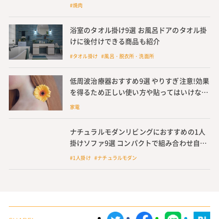
も紹介
#焼肉
浴室のタオル掛け9選 お風呂ドアのタオル掛
けに後付けできる商品も紹介
#タオル掛け #風呂・脱衣所・洗面所
低周波治療器おすすめ9選 やりすぎ注意!効果
を得るため正しい使い方や貼ってはいけない
場所も確認
家電
ナチュラルモダンリビングにおすすめの1人
掛けソファ9選 コンパクトで組み合わせ自
由、おしゃれなインテリアに
#1人掛け #ナチュラルモダン