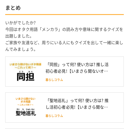
まとめ
いかがでしたか?
今回はオタク用語「メンカラ」の読み方や意味に関するクイズを
出題しました。
ご家族や友達など、周りにいる人にもクイズを出して一緒に楽し
んでみましょう。
「同担」って何? 使い方は? 推し活
初心者必見!【いまさら聞ないオタ
ク用語】
暮らしコラム
「聖地巡礼」って何? 使い方は? 推
し活初心者必見!【いまさら聞ない
オタク用語】
暮らしコラム