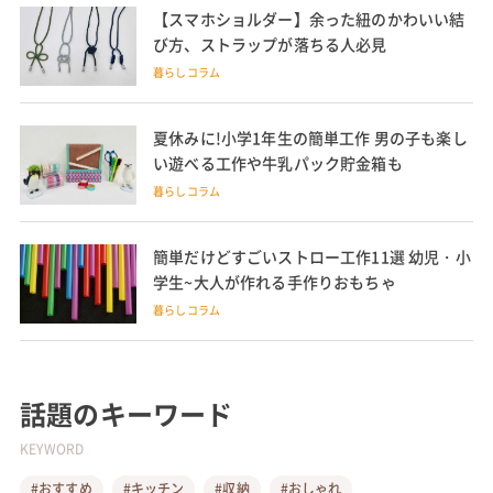
【スマホショルダー】余った紐のかわいい結
び方、ストラップが落ちる人必見
暮らしコラム
夏休みに!小学1年生の簡単工作 男の子も楽し
い遊べる工作や牛乳パック貯金箱も
暮らしコラム
簡単だけどすごいストロー工作11選 幼児・小
学生~大人が作れる手作りおもちゃ
暮らしコラム
話題のキーワード
KEYWORD
#おすすめ
#キッチン
#収納
#おしゃれ