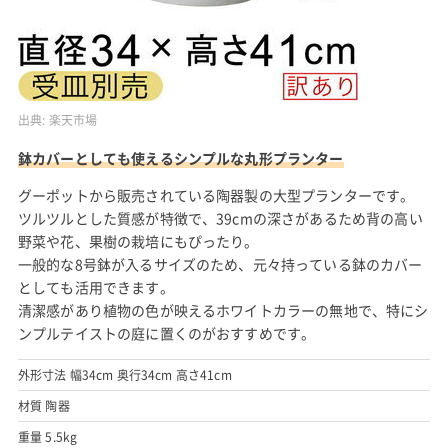
出典:
楽天市場
鉢カバーとしても使えるシンプルな丸形プランター
グーポットから販売されている陶器製の大型プランターです。
ツルツルとした質感が特徴で、39cmの深さがあるため背の高い
野菜や花、果樹の栽培にもぴったり。
一般的な8号鉢が入るサイズのため、元々持っている鉢のカバー
としても活用できます。
清潔感があり植物の色が映えるホワイトカラーの無地で、特にシ
ンプルテイストの庭に置くのがおすすめです。
外形寸法 幅34cm 奥行34cm 高さ41cm
材質 陶器
重量 5.5kg