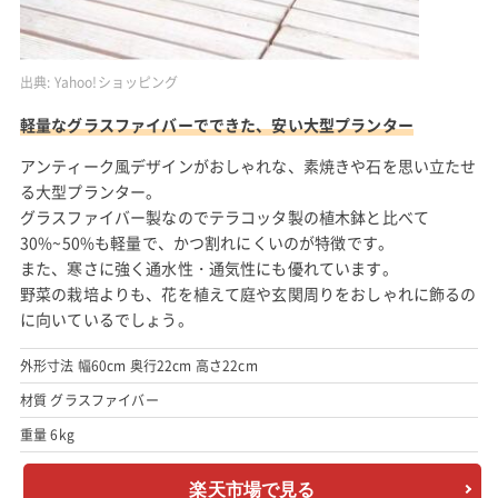
出典:
Yahoo!ショッピング
軽量なグラスファイバーでできた、安い大型プランター
アンティーク風デザインがおしゃれな、素焼きや石を思い立たせ
る大型プランター。
グラスファイバー製なのでテラコッタ製の植木鉢と比べて
30%~50%も軽量で、かつ割れにくいのが特徴です。
また、寒さに強く通水性・通気性にも優れています。
野菜の栽培よりも、花を植えて庭や玄関周りをおしゃれに飾るの
に向いているでしょう。
外形寸法 幅60cm 奥行22cm 高さ22cm
材質 グラスファイバー
重量 6kg
楽天市場で見る