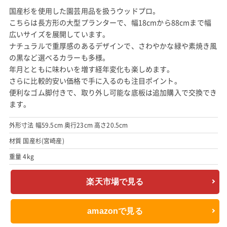
国産杉を使用した園芸用品を扱うウッドプロ。
こちらは長方形の大型プランターで、幅18cmから88cmまで幅
広いサイズを展開しています。
ナチュラルで重厚感のあるデザインで、さわやかな緑や素焼き風
の黒など選べるカラーも多様。
年月とともに味わいを増す経年変化も楽しめます。
さらに比較的安い価格で手に入るのも注目ポイント。
便利なゴム脚付きで、取り外し可能な底板は追加購入で交換でき
ます。
外形寸法 幅59.5cm 奥行23cm 高さ20.5cm
材質 国産杉(宮崎産)
重量 4kg
楽天市場で見る
amazonで見る