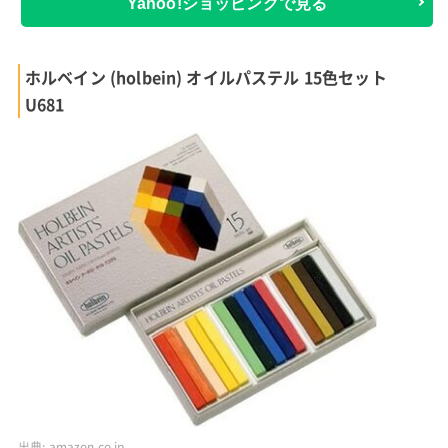
Yahoo!ショッピングで見る
ホルベイン (holbein) オイルパステル 15色セット
U681
出典:
amazon.co.jp