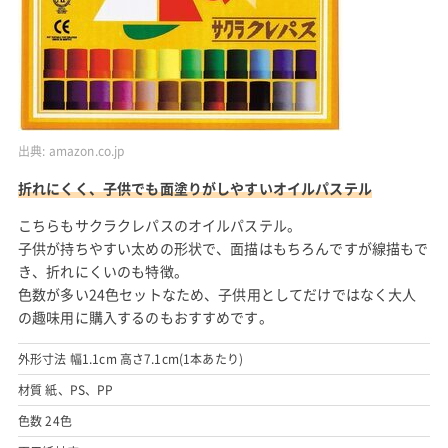
出典:
amazon.co.jp
折れにくく、子供でも面塗りがしやすいオイルパステル
こちらもサクラクレパスのオイルパステル。
子供が持ちやすい太めの形状で、面描はもちろんですが線描もで
き、折れにくいのも特徴。
色数が多い24色セットなため、子供用としてだけではなく大人
の趣味用に購入するのもおすすめです。
外形寸法 幅1.1cm 高さ7.1cm(1本あたり)
材質 紙、PS、PP
色数 24色