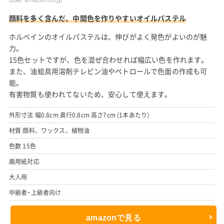
顔料を多く含んだ、中間色を作りやすいオイルパステル
ホルベインのオイルパステルは、伸びがよく発色がよいのが魅
力。
15色セットですが、色を混ぜ合わせれば幅広い色を作れます。
また、油絵具用溶剤テレビン油やペトロールで色面の作成も可
能。
有害物質も使われてないため、安心して使えます。
外形寸法 幅0.8cm 奥行0.8cm 高さ7cm (1本あたり)
材質 顔料、ワックス、植物油
色数 15色
画用紙対応
大人用
中級者~上級者向け
amazonで見る