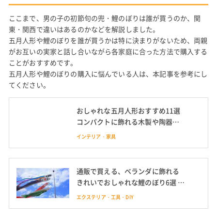
ここまで、男の子の初節句の兜・鯉のぼりは誰が買うのか、関
東・関西で違いはあるのかなどを解説しました。
五月人形や鯉のぼりを誰が買うかは特に決まりがないため、両親
がお互いの実家と話し合いながら各家庭に合った方法で購入する
ことがおすすめです。
五月人形や鯉のぼりの購入に悩んでいる人は、本記事を参考にし
てください。
おしゃれな五月人形おすすめ11選
コンパクトに飾れる木製や陶器
製、兜飾りも
インテリア・家具
通販で買える、ベランダに飾れる
きれいでおしゃれな鯉のぼり6選 飾
る意味や時期、スタンドなど設置
エクステリア・工具・DIY
方法も