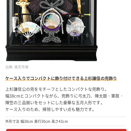
出典:
楽天市場
ケース入りでコンパクトに飾り付けできる上杉謙信の兜飾り
上杉謙信公の兜をモチーフとしたコンパクトな兜飾り。
幅38cmとコンパクトながら、兜飾りに弓太刀、陣太鼓・軍扇・
陣笠の三品揃いをセットにした豪華な五月人形です。
ケース入りのため、掃除しやすい点も魅力です。
外形寸法 幅38cm 奥行30cm 高さ43cm