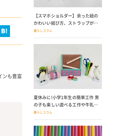
【スマホショルダー】余った紐の
かわいい結び方、ストラップが落
ちる人必見
暮らしコラム
インも豊富
夏休みに!小学1年生の簡単工作 男
の子も楽しい遊べる工作や牛乳パ
ック貯金箱も
暮らしコラム