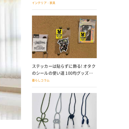
の子どもにも
インテリア・家具
ステッカーは貼らずに飾る! オタク
のシールの使い道 100均グッズで
の飾り方も
暮らしコラム