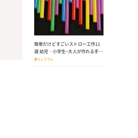
簡単だけどすごいストロー工作11
選 幼児・小学生~大人が作れる手作
りおもちゃ
暮らしコラム