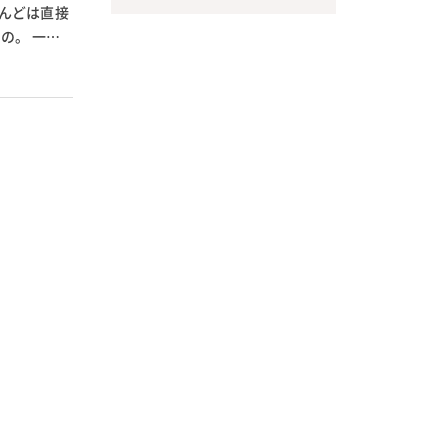
んどは直接
の。 一