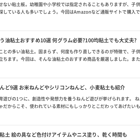
せない粘土板。幼稚園や小学校では指定されることもありますが、子
探している人も多いでしょう。今回はAmazonなど通販サイトで購入
や園児、小学生が楽しく使え、幼...
油粘土おすすめ10選 何グラム必要?100均粘土でも大丈夫?
ことの多い油粘土。固まらず、何度も作り直しできるのが特徴で、子
立ちます。今回は、そんな油粘土のおすすめ商品を厳選しました。ま
かや、粘土を使った作品の簡...
んど9選 お米ねんどやシリコンねんど、小麦粘土も紹介
育遊びの1つに、創造性や発想力を養うねんど遊びが挙げられます。 ね
ゃだからこそ、使われている素材にもしっかりとこだわってあげたいも
土、シリコンねんどなど種類も豊...
粘土 絵の具など色付けアイテムやニス塗り、乾く時間も