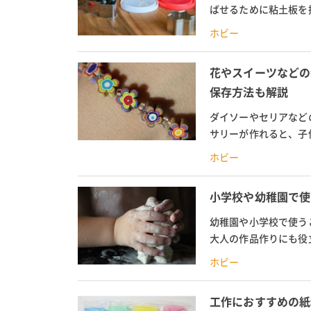
ばせるために粘土板を
板・工作板を紹介。幼児
ホビー
花やスイーツなどの
保存方法も解説
ダイソーやセリアなど
サリーが作れると、子
わる人も多く、日清アソ
ホビー
小学校や幼稚園で使う
幼稚園や小学校で使う
大人の作品作りにも役
う油粘土は何グラム必要
ホビー
工作におすすめの紙