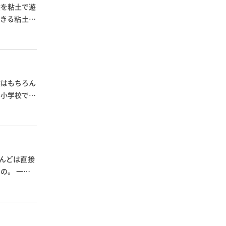
供を粘土で遊
できる粘土
供はもちろん
た小学校で使
んどは直接
の。 一