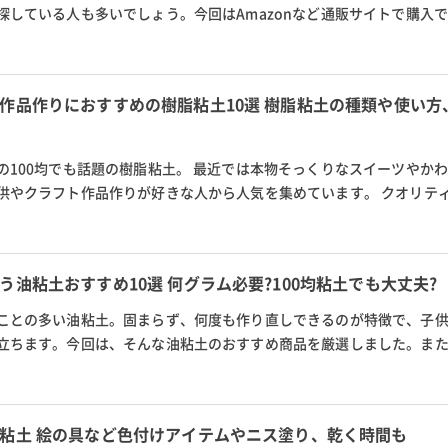
探している人も多いでしょう。今回はAmazonなど通販サイトで購入
や園児、小学生が楽しく使え、幼...
作品作りにおすすめの樹脂粘土10選 樹脂粘土の種類や使い方
の100均でも話題の樹脂粘土。 最近では本物そっくりなスイーツやか
供やクラフト作品作りが好きな人から人気を集めています。 クオリテ
シエイツから販売されているコ...
油粘土おすすめ10選 何グラム必要?100均粘土でも大丈夫?
ことの多い油粘土。固まらず、何度も作り直しできるのが特徴で、子
立ちます。今回は、そんな油粘土のおすすめ商品を厳選しました。ま
かや、粘土を使った作品の簡...
粘土 絵の具など色付けアイテムやニス塗り、乾く時間も