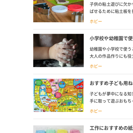
子供の粘土遊びに欠か
ばせるために粘土板を
板・工作板を紹介。幼児
ホビー
小学校や幼稚園で使う
幼稚園や小学校で使う
大人の作品作りにも役
う油粘土は何グラム必要
ホビー
おすすめ子ども用ね
子どもが夢中になる知
手に取って遊ぶおもち
方、お米ねんどや小麦粘
ホビー
工作におすすめの紙