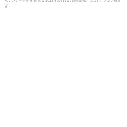
のアンケート調査/調査日:2023年3月31日/調査機関:イエコレクション編集
部