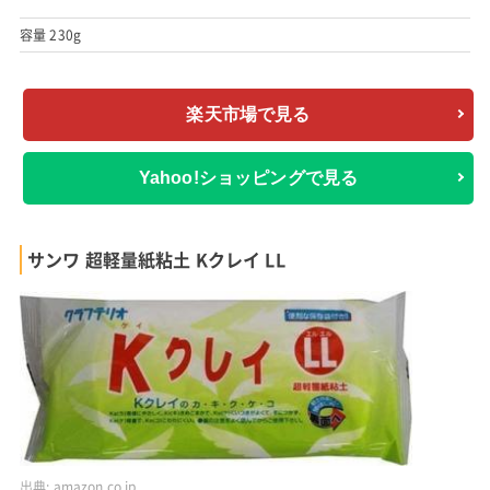
容量 230g
楽天市場で見る
Yahoo!ショッピングで見る
サンワ 超軽量紙粘土 Kクレイ LL
出典:
amazon.co.jp