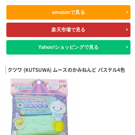
amazonで見る
楽天市場で見る
Yahoo!ショッピングで見る
クツワ (KUTSUWA) ムースのかみねんど パステル4色