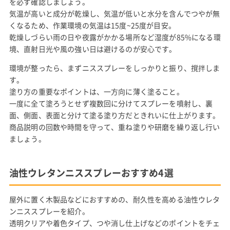
を必ず確認しましょう。
気温が高いと成分が乾燥し、気温が低いと水分を含んでつやが無
くなるため、作業環境の気温は15度~25度が目安。
乾燥しづらい雨の日や夜露がかかる場所など湿度が85%になる環
境、直射日光や風の強い日は避けるのが安心です。
環境が整ったら、まずニススプレーをしっかりと振り、撹拌しま
す。
塗り方の重要なポイントは、一方向に薄く塗ること。
一度に全て塗ろうとせず複数回に分けてスプレーを噴射し、裏
面、側面、表面と分けて塗る塗り方だときれいに仕上がります。
商品説明の回数や時間を守って、重ね塗りや研磨を繰り返し行い
ましょう。
油性ウレタンニススプレーおすすめ4選
屋外に置く木製品などにおすすめの、耐久性を高める油性ウレタ
ンニススプレーを紹介。
透明クリアや着色タイプ、つや消し仕上げなどのポイントをチェ