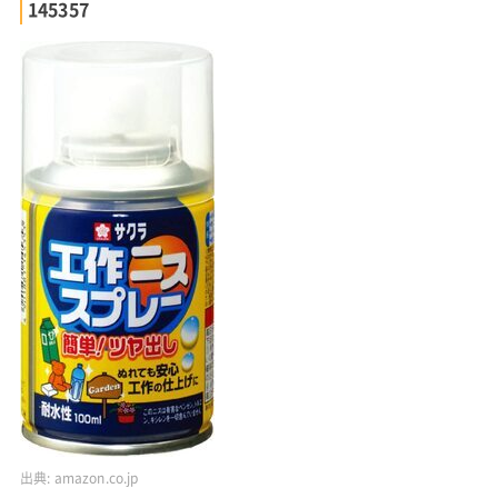
145357
出典:
amazon.co.jp