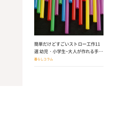
簡単だけどすごいストロー工作11
選 幼児・小学生~大人が作れる手作
りおもちゃ
暮らしコラム