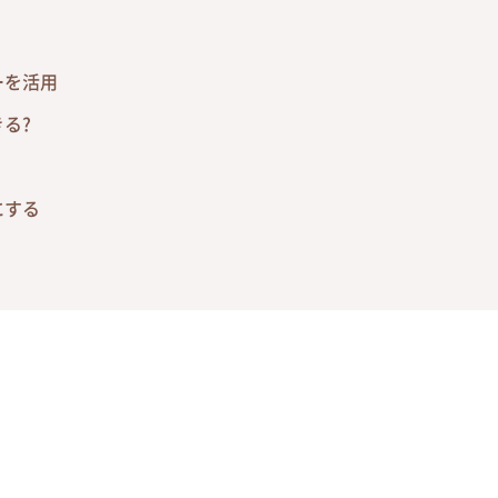
ーを活用
る?
にする