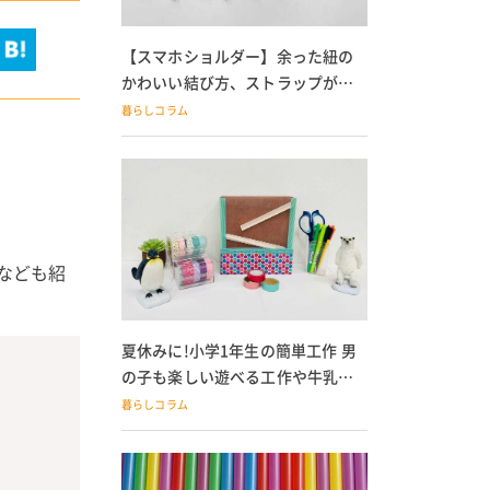
【スマホショルダー】余った紐の
かわいい結び方、ストラップが落
ちる人必見
暮らしコラム
きなども紹
夏休みに!小学1年生の簡単工作 男
の子も楽しい遊べる工作や牛乳パ
ック貯金箱も
暮らしコラム