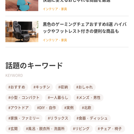
インテリア・家具
黒色のゲーミングチェアおすすめ8選 ハイバ
ックやフットレスト付きの便利な商品も
インテリア・家具
話題のキーワード
KEYWORD
#おすすめ
#キッチン
#収納
#おしゃれ
#小型・コンパクト
#一人暮らし
#メンズ・男性
#アウトドア
#DIY・自作
#実例
#北欧
#家族・ファミリー
#リラックス
#食器・ディッシュ
#玄関
#風呂・脱衣所・洗面所
#リビング
#チェア・椅子