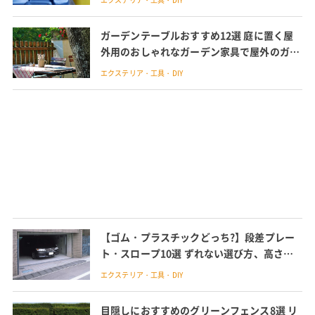
ガーデンテーブルおすすめ12選 庭に置く屋
外用のおしゃれなガーデン家具で屋外のガー
デニングも楽しくなるテーブルを紹介
エクステリア・工具・DIY
【ゴム・プラスチックどっち?】段差プレー
ト・スロープ10選 ずれない選び方、高さも
解説
エクステリア・工具・DIY
目隠しにおすすめのグリーンフェンス8選 リ