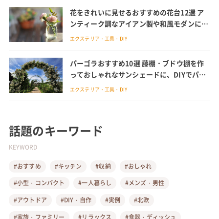
花をきれいに見せるおすすめの花台12選 ア
ンティーク調なアイアン製や和風モダンに合
う木製を紹介
エクステリア・工具・DIY
パーゴラおすすめ10選 藤棚・ブドウ棚を作
っておしゃれなサンシェードに、DIYでパー
ゴラの作り方も紹介
エクステリア・工具・DIY
話題のキーワード
KEYWORD
#おすすめ
#キッチン
#収納
#おしゃれ
#小型・コンパクト
#一人暮らし
#メンズ・男性
#アウトドア
#DIY・自作
#実例
#北欧
#家族・ファミリー
#リラックス
#食器・ディッシュ