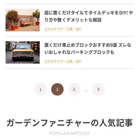
庭に置くだけタイルでタイルデッキをDIY! や
り方や敷くデメリットも解説
エクステリア・工具・DIY
置くだけ車止めブロックおすすめ9選 ズレな
いおしゃれなパーキングブロックも
エクステリア・工具・DIY
...
1
2
3
5
ガーデンファニチャー
の人気記事
POPULAR ARTICLES