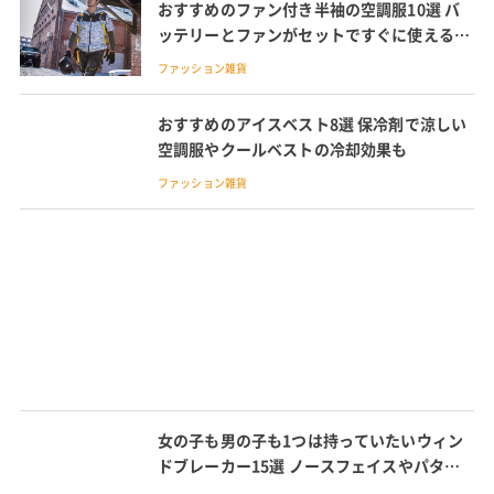
おすすめのファン付き半袖の空調服10選 バ
ッテリーとファンがセットですぐに使える空
調服紹介
ファッション雑貨
おすすめのアイスベスト8選 保冷剤で涼しい
空調服やクールベストの冷却効果も
ファッション雑貨
女の子も男の子も1つは持っていたいウィン
ドブレーカー15選 ノースフェイスやパタゴ
ニアのキッズウィンドブレーカーも紹介