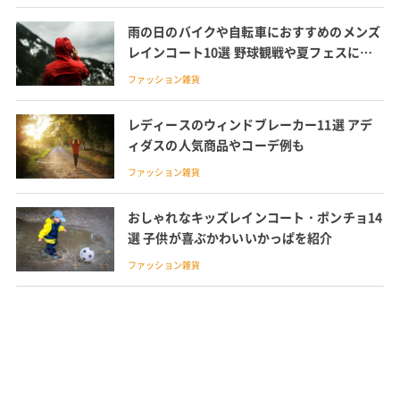
雨の日のバイクや自転車におすすめのメンズ
レインコート10選 野球観戦や夏フェスにあ
ると便利セパレートタイプやポンチョも紹介
ファッション雑貨
レディースのウィンドブレーカー11選 アデ
ィダスの人気商品やコーデ例も
ファッション雑貨
おしゃれなキッズレインコート・ポンチョ14
選 子供が喜ぶかわいいかっぱを紹介
ファッション雑貨