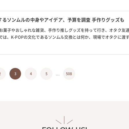
嬉しかったもの以外に、正直い...
するソンムルの中身やアイデア、予算を調査 手作りグッズも
は、お菓子やおしゃれな雑貨、手作り推しグッズを持って行き、オタク友
では、K-POPの文化であるソンムル交換とは何か、現場でオタクに渡
推しグッズの手作りに使える安い...
...
2
3
4
5
508