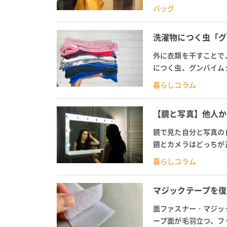
しました。リュックとシ
バッグ
洗濯物につく虫「グ
外に衣類を干すことで
につく虫、グンバイム
特徴に合わせて、グンバ
暮らしコラム
【鏡と写真】他人か
鏡で見た自分と写真の
鏡とカメラはどっちが
どっちが正しいのかなど
暮らしコラム
マジックテープを復
面ファスナー・マジッ
ープ面が毛羽立つ、フ