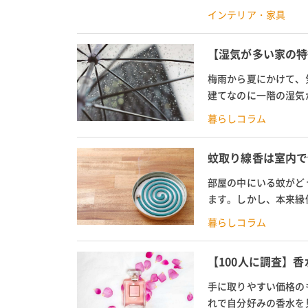
やめとけと言われる理由
インテリア・家具
【湿気が多い家の特
梅雨から夏にかけて、
建てなのに一階の湿気
のかその原因について解
暮らしコラム
蚊取り線香は室内で
部屋の中にいる蚊がど
ます。しかし、本来縁
しょうか。本記事では、
暮らしコラム
【100人に調査】
手に取りやすい価格の
れで自分好みの香水を