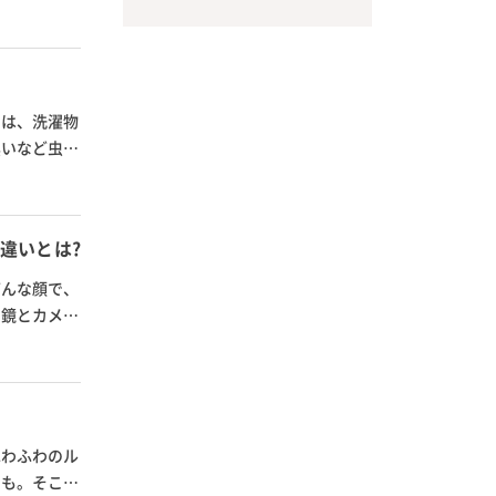
回は、洗濯物
黒いなど虫の
違いとは?
どんな顔で、
、鏡とカメラ
ふわふわのル
とも。そこで