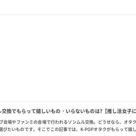
ナー・マジックテープの粘着...
ル交換でもらって嬉しいもの・いらないものは?【推し活女子
ライブ会場やファンミの会場で行われるソンムル交換。どうせなら、オタ
選びたいものです。そこでこの記事では、K-POPオタクがもらって嬉