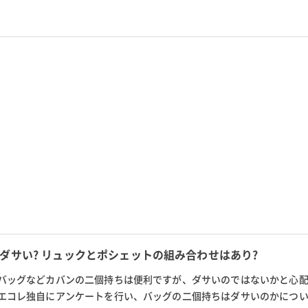
実施。香水が売ってる場所や、大学生...
ダサい? リュックとポシェットの組み合わせはあり?
バッグなどカバンの二個持ちは便利ですが、ダサいのではないかと心
エコレ独自にアンケートを行い、バッグの二個持ちはダサいのかにつ