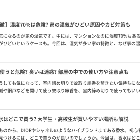
や、後悔しない選び方につい...
徴】湿度70%は危険? 家の湿気がひどい原因やカビ対策も
気になるのが家の湿気です。中には、マンションなのに湿度70%もあ
がひどいというケースも。今回は、湿気が多い家の特徴と、なぜ家の
説。カビや家の湿気がひどい時...
使うと危険? 臭いは迷惑? 部屋の中での使い方や注意点も
うしても気になって、室内締め切りで蚊取り線香を焚きたい気持ちに
側や網戸などを開けて使う蚊取り線香を、室内締め切りで使ってもい
室内で蚊取り線香を使う危険...
香水はどこで買う? 大学生・高校生が買いやすい場所も解説
ものから、DIORやシャネルのようなハイブランドまである香水。初心
見つけるには、どこで買うのが良いのでしょうか。今回は、香水はど