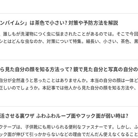
ョルダーバッグ、トートバッ...
ンバイムシ」は茶色で小さい? 対策や予防方法を解説
、誰しもが洗濯物につく虫に悩まされたことがあるのでは。そこで今
シとはどんな虫なのか、対策について特集。細長い、小さい、茶色、
イムシ以外の洗濯物につく虫...
ら見た自分の顔を知る方法って? 鏡で見た自分と写真の自分の
自分が全然違うと思ったことはありませんか。本当の自分の顔は一体
正しいのでしょうか。本記事では他人から見た自分の顔を知る方法や
を解説。また記事後半では、...
活させる裏ワザ ふわふわループ面やフック面が弱い時は?
クテープは、子供靴にも用いられる便利なファスナーです。しかし、
ック面が伸びて引っかからないなどの理由でだんだん使えなくなるこ