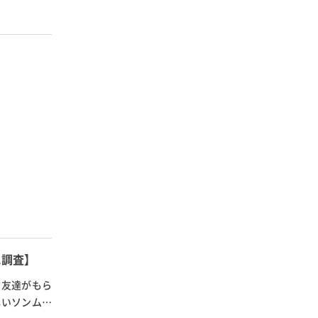
に調査】
ク友達がもら
しいソンムル