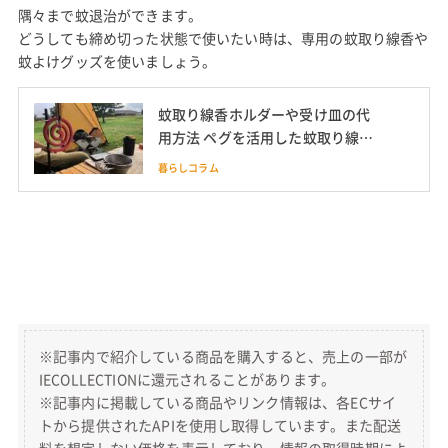
隅々まで蚊退治ができます。
どうしても締め切った状態で使いたい時は、専用の蚊取り線香や
蚊よけグッズを使いましょう。
蚊取り線香ホルダーや受け皿の代
用方法 ペグを活用した蚊取り線香
立ても紹介
暮らしコラム
※記事内で紹介している商品を購入すると、売上の一部が
IECOLLECTIONに還元されることがあります。
※記事内に掲載している商品やリンク情報は、各ECサイ
トから提供されたAPIを使用し取得しています。また配送
料を想定しない価格を表示しており、情報の取得時期によ