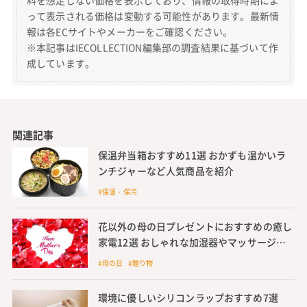
って表示される価格は変動する可能性があります。最新情
報は各ECサイトやメーカーをご確認ください。
※本記事はIECOLLECTION編集部の調査結果に基づいて作
成しています。
関連記事
保温弁当箱おすすめ11選 おかずも温かいラ
ンチジャーなど人気商品を紹介
#保温・保冷
花以外の母の日プレゼントにおすすめの癒し
家電12選 おしゃれな加湿器やマッサージク
ッションなど
#母の日 #贈り物
環境に優しいシリコンラップおすすめ7選