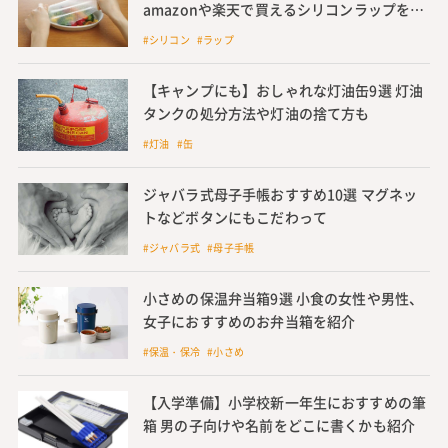
amazonや楽天で買えるシリコンラップを紹
介
#シリコン #ラップ
【キャンプにも】おしゃれな灯油缶9選 灯油
タンクの処分方法や灯油の捨て方も
#灯油 #缶
ジャバラ式母子手帳おすすめ10選 マグネッ
トなどボタンにもこだわって
#ジャバラ式 #母子手帳
小さめの保温弁当箱9選 小食の女性や男性、
女子におすすめのお弁当箱を紹介
#保温・保冷 #小さめ
【入学準備】小学校新一年生におすすめの筆
箱 男の子向けや名前をどこに書くかも紹介