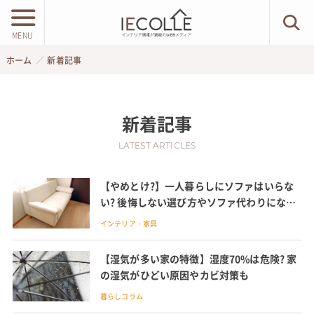
MENU
ホーム
新着記事
新着記事
LATEST ARTICLES
【やめとけ?】一人暮らしにソファはいらな
い? 後悔しない選び方やソファ代わりになる
ものも紹介
インテリア・家具
【湿気が多い家の特徴】湿度70%は危険? 家
の湿気がひどい原因やカビ対策も
暮らしコラム