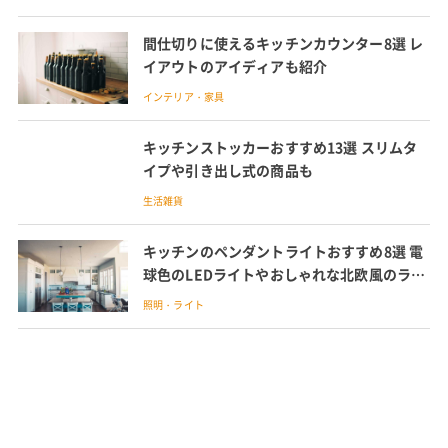
間仕切りに使えるキッチンカウンター8選 レ
イアウトのアイディアも紹介
インテリア・家具
キッチンストッカーおすすめ13選 スリムタ
イプや引き出し式の商品も
生活雑貨
キッチンのペンダントライトおすすめ8選 電
球色のLEDライトやおしゃれな北欧風のライ
トも紹介
照明・ライト