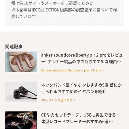
報は各ECサイトやメーカーをご確認ください。
※本記事はIECOLLECTION編集部の調査結果に基づいて作
成しています。
関連記事
anker soundcore liberty air 2 proをレビュ
ー! アンカー製品の中でもおすすめな理由を
解説
#anker soundcore liberty air 2 pro #レビュー
ネックバンド型イヤホンおすすめ9選 首にか
けられるおすすめのイヤホンを紹介
#ネックバンド型イヤホン
CDやカセットテープ、USBも再生できる一
体型レコードプレーヤーおすすめ6選
bluetooth対応機種も紹介