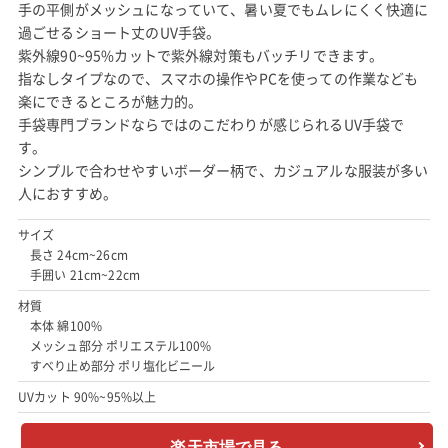
手の平側がメッシュになっていて、暑い夏でもムレにくく快適に
過ごせるショート丈のUV手袋。
紫外線90~95%カットで紫外線対策もバッチリできます。
指なしタイプなので、スマホの操作やPCを使っての作業なども
楽にできるところが魅力的。
手袋専門ブランドならではのこだわりが感じられるUV手袋で
す。
シンプルで合わせやすいボーダー柄で、カジュアルな服装が多い
人におすすめ。
サイズ
長さ 24cm~26cm
手囲い 21cm~22cm
材質
本体 綿100%
メッシュ部分 ポリエステル100%
すべり止め部分 ポリ塩化ビニール
UVカット 90%~95%以上
楽天市場で見る