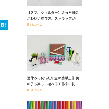
【スマホショルダー】余った紐の
かわいい結び方、ストラップが落
ちる人必見
暮らしコラム
夏休みに!小学1年生の簡単工作 男
の子も楽しい遊べる工作や牛乳パ
ック貯金箱も
暮らしコラム