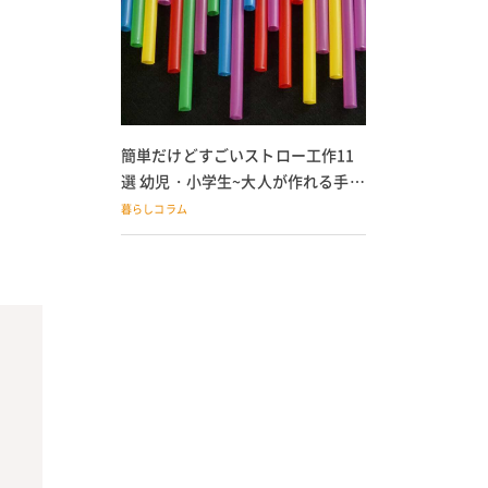
簡単だけどすごいストロー工作11
選 幼児・小学生~大人が作れる手作
りおもちゃ
暮らしコラム