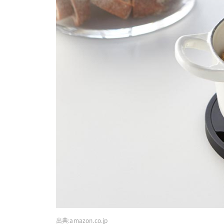
出典:
amazon.co.jp