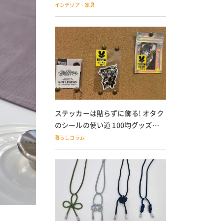
の子どもにも
インテリア・家具
ステッカーは貼らずに飾る! オタク
のシールの使い道 100均グッズで
の飾り方も
暮らしコラム