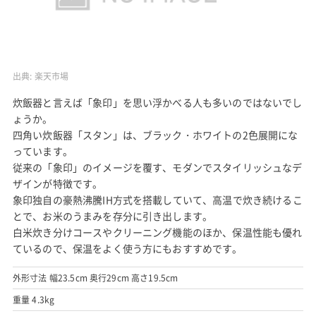
出典:
楽天市場
炊飯器と言えば「象印」を思い浮かべる人も多いのではないでし
ょうか。
四角い炊飯器「スタン」は、ブラック・ホワイトの2色展開にな
っています。
従来の「象印」のイメージを覆す、モダンでスタイリッシュなデ
ザインが特徴です。
象印独自の豪熱沸騰IH方式を搭載していて、高温で炊き続けるこ
とで、お米のうまみを存分に引き出します。
白米炊き分けコースやクリーニング機能のほか、保温性能も優れ
ているので、保温をよく使う方にもおすすめです。
外形寸法 幅23.5cm 奥行29cm 高さ19.5cm
重量 4.3kg