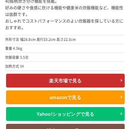
40銘柄炊き分け機能を搭載。
好みの硬さや食感に炊ける機能や健康米の炊飯機能など、機能性
は抜群です。
おしゃれでコストパフォーマンスのよい炊飯器を探している方に
おすすめ。
外形寸法 幅26.8cm 奥行33.2cm 高さ22.3cm
重量 4.5kg
炊飯容量 5.5合
加熱方式 IH
楽天市場で見る
amazonで見る
Yahoo!ショッピングで見る