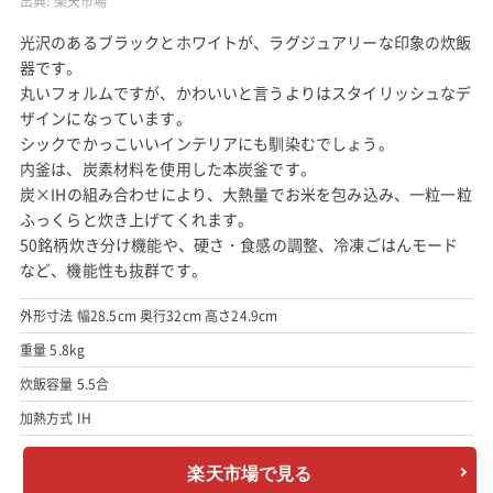
出典:
楽天市場
光沢のあるブラックとホワイトが、ラグジュアリーな印象の炊飯
器です。
丸いフォルムですが、かわいいと言うよりはスタイリッシュなデ
ザインになっています。
シックでかっこいいインテリアにも馴染むでしょう。
内釜は、炭素材料を使用した本炭釜です。
炭×IHの組み合わせにより、大熱量でお米を包み込み、一粒一粒
ふっくらと炊き上げてくれます。
50銘柄炊き分け機能や、硬さ・食感の調整、冷凍ごはんモード
など、機能性も抜群です。
外形寸法 幅28.5cm 奥行32cm 高さ24.9cm
重量 5.8kg
炊飯容量 5.5合
加熱方式 IH
楽天市場で見る