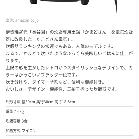
出典:
amazon.co.jp
伊賀焼窯元「長谷園」の炊飯専用土鍋「かまどさん」を電気炊飯
器に改良した「かまどさん電気」。
炊飯器ランキングの常連でもある、人気のモデルです。
まるで、かまどで炊いたようなふっくら美味しいごはんに仕上が
ります。
土鍋の形を生かしたレトロかつスタイリッシュなデザインで、カ
ラーはかっこいいブラック一色です。
炊き分けや、タイマー予約など、便利な機能付き。
おいしさ・デザイン・機能性、三拍子揃った炊飯器です。
外形寸法 幅30cm 奥行30cm 高さ18.8cm
重量 7.6kg
炊飯容量 3合
加熱方式 マイコン