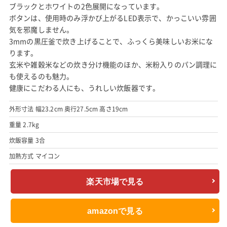
ブラックとホワイトの2色展開になっています。
ボタンは、使用時のみ浮かび上がるLED表示で、かっこいい雰囲
気を邪魔しません。
3mmの黒圧釜で炊き上げることで、ふっくら美味しいお米にな
ります。
玄米や雑穀米などの炊き分け機能のほか、米粉入りのパン調理に
も使えるのも魅力。
健康にこだわる人にも、うれしい炊飯器です。
外形寸法 幅23.2cm 奥行27.5cm 高さ19cm
重量 2.7kg
炊飯容量 3合
加熱方式 マイコン
楽天市場で見る
amazonで見る