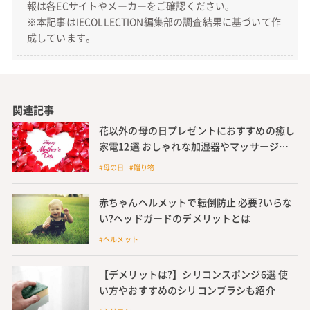
報は各ECサイトやメーカーをご確認ください。
※本記事はIECOLLECTION編集部の調査結果に基づいて作
成しています。
関連記事
花以外の母の日プレゼントにおすすめの癒し
家電12選 おしゃれな加湿器やマッサージク
ッションなど
#母の日 #贈り物
赤ちゃんヘルメットで転倒防止 必要?いらな
い?ヘッドガードのデメリットとは
#ヘルメット
【デメリットは?】シリコンスポンジ6選 使
い方やおすすめのシリコンブラシも紹介