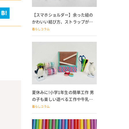
【スマホショルダー】余った紐の
かわいい結び方、ストラップが落
ちる人必見
暮らしコラム
夏休みに!小学1年生の簡単工作 男
の子も楽しい遊べる工作や牛乳パ
ック貯金箱も
暮らしコラム