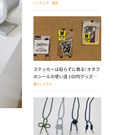
の子どもにも
インテリア・家具
ステッカーは貼らずに飾る! オタク
のシールの使い道 100均グッズで
の飾り方も
暮らしコラム