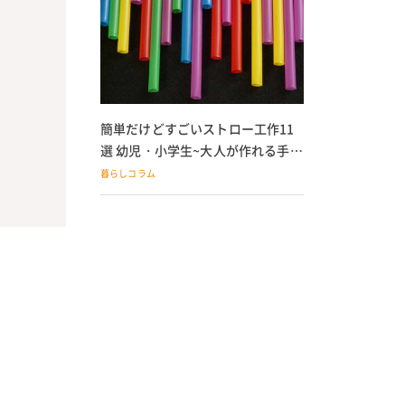
簡単だけどすごいストロー工作11
選 幼児・小学生~大人が作れる手作
りおもちゃ
暮らしコラム