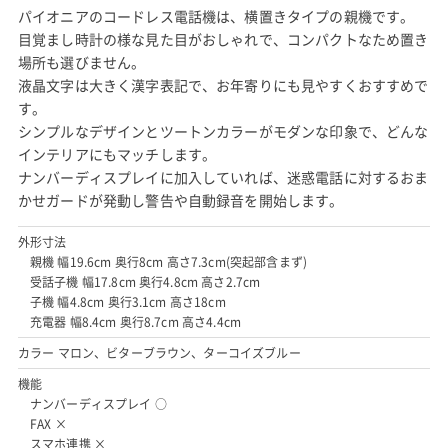
パイオニアのコードレス電話機は、横置きタイプの親機です。
目覚まし時計の様な見た目がおしゃれで、コンパクトなため置き
場所も選びません。
液晶文字は大きく漢字表記で、お年寄りにも見やすくおすすめで
す。
シンプルなデザインとツートンカラーがモダンな印象で、どんな
インテリアにもマッチします。
ナンバーディスプレイに加入していれば、迷惑電話に対するおま
かせガードが発動し警告や自動録音を開始します。
外形寸法
親機 幅19.6cm 奥行8cm 高さ7.3cm(突起部含まず)
受話子機 幅17.8cm 奥行4.8cm 高さ2.7cm
子機 幅4.8cm 奥行3.1cm 高さ18cm
充電器 幅8.4cm 奥行8.7cm 高さ4.4cm
カラー マロン、ビターブラウン、ターコイズブルー
機能
ナンバーディスプレイ ○
FAX ×
スマホ連携 ×