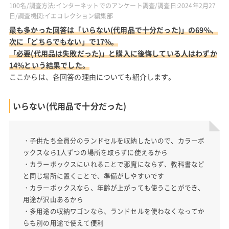
100名/調査方法:インターネットでのアンケート調査/調査日:2024年2月27
日/調査機関:イエコレクション編集部
最も多かった回答は「いらない(代用品で十分だった)」の69%、
次に「どちらでもない」で17%。
「必要(代用品は失敗だった)」と購入に後悔している人はわずか
14%という結果でした。
ここからは、各回答の理由についても紹介します。
いらない(代用品で十分だった)
・子供たち全員分のランドセルを収納したいので、カラーボ
ックスなら1人ずつの場所を取らずに使えるから
・カラーボックスにいれることで邪魔にならず、教科書など
と同じ場所に置くことで、準備がしやすいです
・カラーボックスなら、年齢が上がっても使うことができ、
用途が沢山あるから
・多用途の収納ワゴンなら、ランドセルを使わなくなってか
らも別の用途で使えて便利