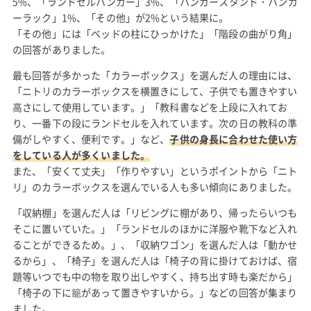
5%、「ランドセルハンガー」3%、「ハンガースタンド・ハンガ
ーラック」1%、「その他」が2%という結果に。
「その他」には「ベッドの柱にひっかけた」「階段の曲がり角」
の回答がありました。
最も回答が多かった「カラーボックス」を選んだ人の理由には、
「ニトリのカラーボックスを横置きにして、子供でも置きやすい
高さにして使用しています。」「教科書などを上段に入れてお
り、一番下の段にランドセルを入れています。次の日の教科の準
備がしやすく、便利です。」など、
子供の身長に合わせた使い方
をしている人が多くいました。
また、「安くて丈夫」「作りやすい」というポイントから「ニト
リ」のカラーボックスを選んでいる人も多い傾向にありました。
「収納棚」を選んだ人は「リビングに棚があり、帰ったらいつも
そこに置いていた。」「ランドセルのほかに洋服や靴下など入れ
ることができるため。」、「収納ワゴン」を選んだ人は「動かせ
るから」、「椅子」を選んだ人は「椅子の背に掛けておけば、宿
題等いつでも中の物を取り出しやすく、持ち出す時も楽だから」
「椅子の下に籠があって置きやすいから。」などの回答が集まり
ました。