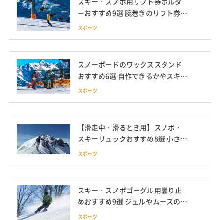
スキー・スノボ用リフト券ホルダ
ーおすすめ9選 腕巻きのリフト券入
れも紹介
スポーツ
スノーボードのワックススタンド
おすすめ6選 自作できるかやスキー
に使える商品も紹介
スポーツ
【滑走中・滑るとき用】スノボ・
スキーリュックおすすめ8選 小さめ
や防水タイプも
スポーツ
スキー・スノボゴーグル用曇り止
めおすすめ9選 ジェルやムースの塗
り方も解説
スポーツ