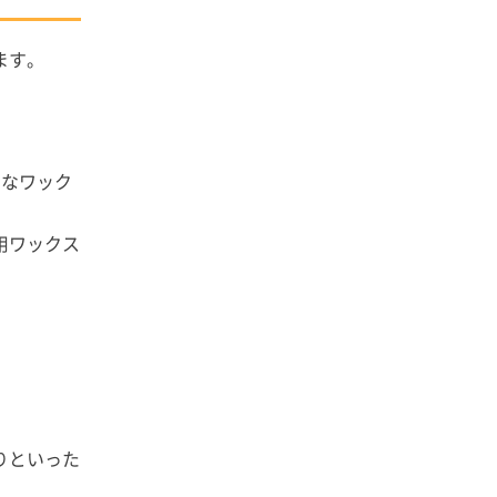
ます。
々なワック
用ワックス
りといった