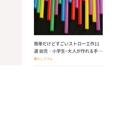
簡単だけどすごいストロー工作11
選 幼児・小学生~大人が作れる手作
りおもちゃ
暮らしコラム