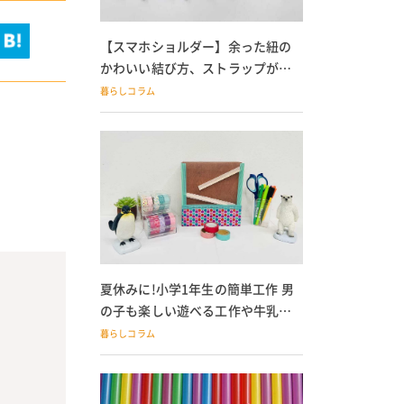
【スマホショルダー】余った紐の
かわいい結び方、ストラップが落
ちる人必見
暮らしコラム
夏休みに!小学1年生の簡単工作 男
の子も楽しい遊べる工作や牛乳パ
ック貯金箱も
暮らしコラム