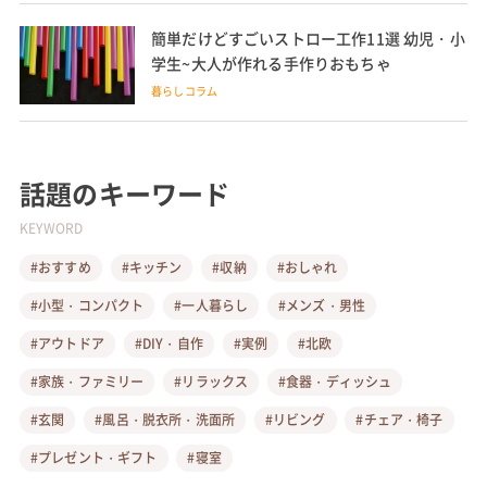
簡単だけどすごいストロー工作11選 幼児・小
学生~大人が作れる手作りおもちゃ
暮らしコラム
話題のキーワード
KEYWORD
#おすすめ
#キッチン
#収納
#おしゃれ
#小型・コンパクト
#一人暮らし
#メンズ・男性
#アウトドア
#DIY・自作
#実例
#北欧
#家族・ファミリー
#リラックス
#食器・ディッシュ
#玄関
#風呂・脱衣所・洗面所
#リビング
#チェア・椅子
#プレゼント・ギフト
#寝室