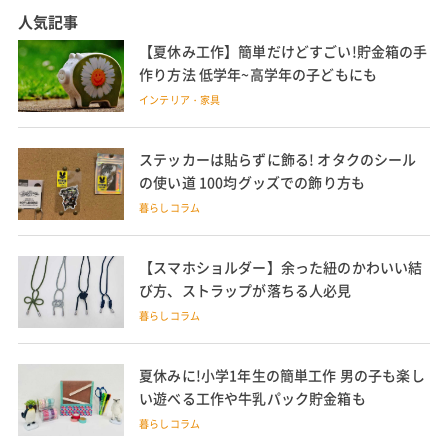
人気記事
【夏休み工作】簡単だけどすごい!貯金箱の手
作り方法 低学年~高学年の子どもにも
インテリア・家具
ステッカーは貼らずに飾る! オタクのシール
の使い道 100均グッズでの飾り方も
暮らしコラム
【スマホショルダー】余った紐のかわいい結
び方、ストラップが落ちる人必見
暮らしコラム
夏休みに!小学1年生の簡単工作 男の子も楽し
い遊べる工作や牛乳パック貯金箱も
暮らしコラム