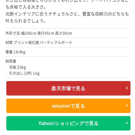
も余裕で入る大きさ。
北欧インテリアに合うナチュラルさと、豊富な収納力のどちらも
叶えられるでしょう。
外形寸法 幅100cm 奥行45cm 高さ38cm
材質 プリント紙化粧パーティクルボード
重量 18.4kg
耐荷重
天板 20kg
引き出し(1杯) 1kg
楽天市場で見る
amazonで見る
Yahoo!ショッピングで見る