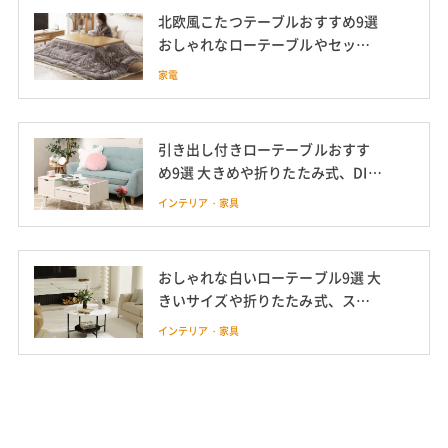
北欧風こたつテーブルおすすめ9選
おしゃれなローテーブルやセット
も
家電
引き出し付きローテーブルおすす
め9選 大きめや折りたたみ式、DIY
方法も
インテリア・家具
おしゃれな白いローテーブル9選 大
きいサイズや折りたたみ式、スタ
イリッシュな細脚も
インテリア・家具