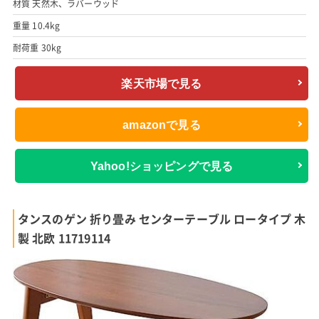
材質 天然木、ラバーウッド
重量 10.4kg
耐荷重 30kg
楽天市場で見る
amazonで見る
Yahoo!ショッピングで見る
タンスのゲン 折り畳み センターテーブル ロータイプ 木
製 北欧 11719114