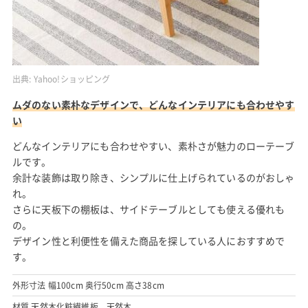
出典:
Yahoo!ショッピング
ムダのない素朴なデザインで、どんなインテリアにも合わせやす
い
どんなインテリアにも合わせやすい、素朴さが魅力のローテーブ
ルです。
余計な装飾は取り除き、シンプルに仕上げられているのがおしゃ
れ。
さらに天板下の棚板は、サイドテーブルとしても使える優れも
の。
デザイン性と利便性を備えた商品を探している人におすすめで
す。
外形寸法 幅100cm 奥行50cm 高さ38cm
材質 天然木化粧繊維板、天然木