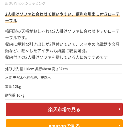
出典:
Yahoo!ショッピング
2人掛けソファと合わせて使いやすい、便利な引出し付きローテ
ーブル
楕円形の天板がおしゃれな2人掛けソファに合わせやすいローテ
ーブルです。
収納に便利な引き出しが2個付いていて、スマホの充電器や文具
類など、細々したアイテムも綺麗に収納可能。
収納付きの2人掛けソファを探している人におすすめです。
外形寸法 幅110cm 奥行48cm 高さ37cm
材質 天然木化粧合板、天然木
重量 12kg
耐荷重 10kg
楽天市場で見る
amazonで見る