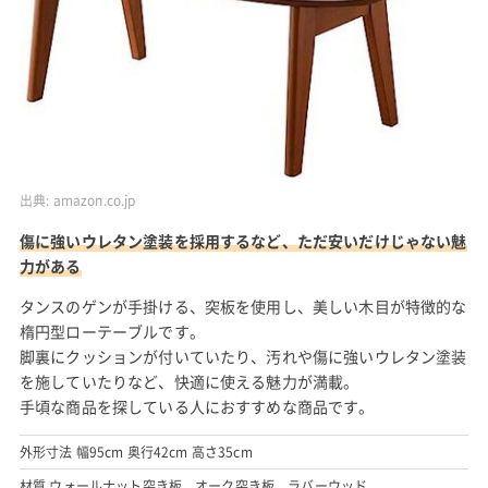
出典:
amazon.co.jp
傷に強いウレタン塗装を採用するなど、ただ安いだけじゃない魅
力がある
タンスのゲンが手掛ける、突板を使用し、美しい木目が特徴的な
楕円型ローテーブルです。
脚裏にクッションが付いていたり、汚れや傷に強いウレタン塗装
を施していたりなど、快適に使える魅力が満載。
手頃な商品を探している人におすすめな商品です。
外形寸法 幅95cm 奥行42cm 高さ35cm
材質 ウォールナット突き板、オーク突き板、ラバーウッド