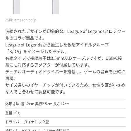
出典:
amazon.co.jp
洗練されたデザインが印象的な、League of Legendsとロジクー
ルのコラボ商品です。
League of Legendsから誕生した仮想アイドルグループ
「K/DA」をイメージしたモデル。
有線タイプで接続端子は3.5mmAUXケーブルですが、USB-C接
続にも対応するアダプターが付属しています。
デュアルオーディオドライバーを搭載し、ゲームの音声を正確に
再現。
サイズ違いのイヤーチップが付いているため、女性や耳が小さめ
な人でも合わせて調整可能です。
外形寸法 幅1.2cm 奥行2.5cm 長さ12cm
重量 19g
ドライバー ダイナミック型
接続方法 USB Type-C、3.5mm接続端子