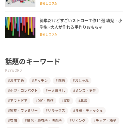
暮らしコラム
簡単だけどすごいストロー工作11選 幼児・小
学生~大人が作れる手作りおもちゃ
暮らしコラム
話題のキーワード
KEYWORD
#おすすめ
#キッチン
#収納
#おしゃれ
#小型・コンパクト
#一人暮らし
#メンズ・男性
#アウトドア
#DIY・自作
#実例
#北欧
#家族・ファミリー
#リラックス
#食器・ディッシュ
#玄関
#風呂・脱衣所・洗面所
#リビング
#チェア・椅子