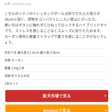
出典:
amazon.co.jp
こちらのシナノのトレッキングポールは折りたたんだ長さが
36cmと短く、荷物をコンパクトにしたい登山にぴったり。
使い方はボタンに触れずにひねってロックするハイブリッドタイ
プで、ストレスを感じることなくスムーズに折りたためます。
カーボン素材と軽量ストラップで重さを感じることが少ないでし
ょう。
外形寸法 最大長さ110cm 最小長さ36cm
材質 カーボン
重量 214g/1本
収納 折りたたみ式
2本セット
楽天市場で見る
amazonで見る