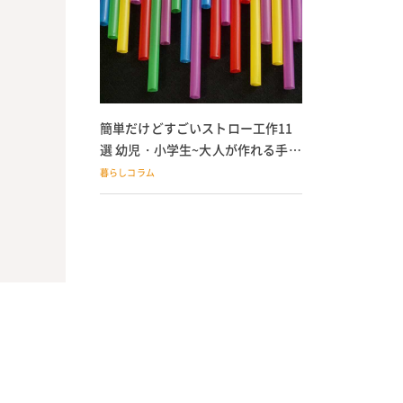
簡単だけどすごいストロー工作11
選 幼児・小学生~大人が作れる手作
りおもちゃ
暮らしコラム