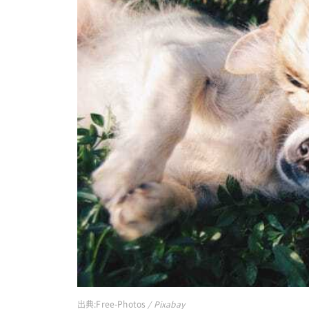
出典:
Free-Photos
/ Pixabay