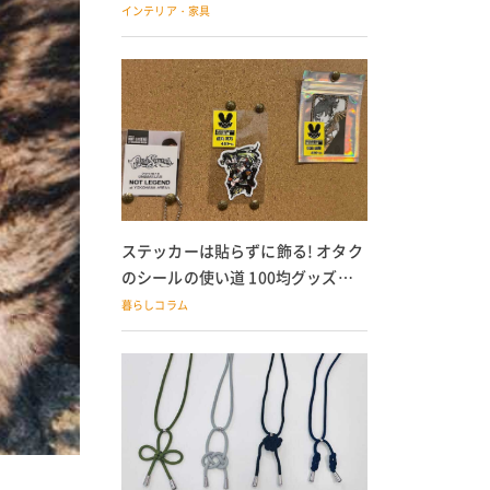
の子どもにも
インテリア・家具
ステッカーは貼らずに飾る! オタク
のシールの使い道 100均グッズで
の飾り方も
暮らしコラム