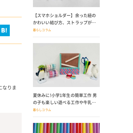
【スマホショルダー】余った紐の
かわいい結び方、ストラップが落
ちる人必見
暮らしコラム
になりま
夏休みに!小学1年生の簡単工作 男
の子も楽しい遊べる工作や牛乳パ
ック貯金箱も
暮らしコラム