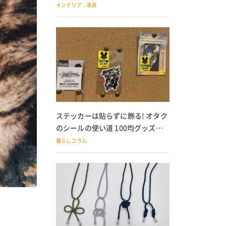
の子どもにも
インテリア・家具
ステッカーは貼らずに飾る! オタク
のシールの使い道 100均グッズで
の飾り方も
暮らしコラム