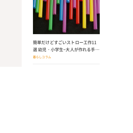
簡単だけどすごいストロー工作11
選 幼児・小学生~大人が作れる手作
りおもちゃ
暮らしコラム