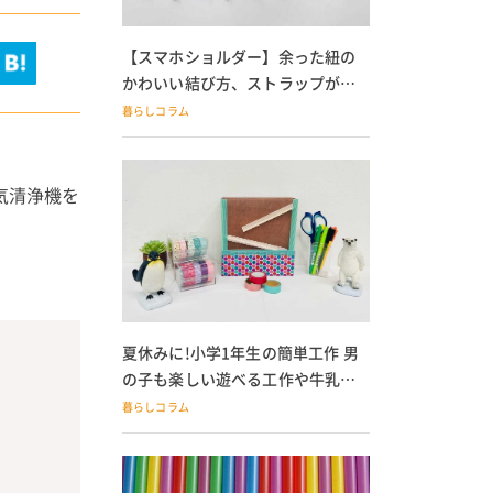
【スマホショルダー】余った紐の
かわいい結び方、ストラップが落
ちる人必見
暮らしコラム
気清浄機を
夏休みに!小学1年生の簡単工作 男
の子も楽しい遊べる工作や牛乳パ
ック貯金箱も
暮らしコラム