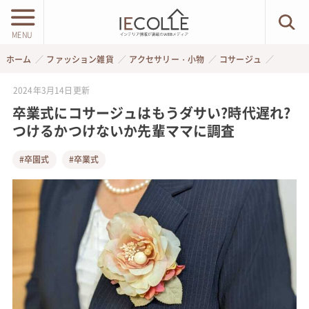
MENU
ホーム
ファッション雑貨
アクセサリー・小物
コサージュ
2024年3月14日
更新
卒業式にコサージュはもうダサい?時代遅れ?
つけるかつけないか先輩ママに調査
#卒園式
#卒業式