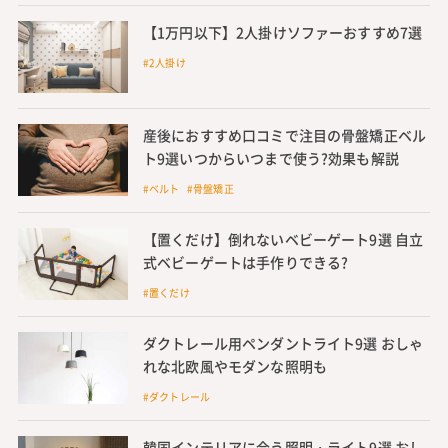
【1万円以下】2人掛けソファーおすすめ7選
#2人掛け
産後におすすめ口コミで注目の骨盤矯正ベル
ト9選いつからいつまで使う?効果も解説
#ベルト #骨盤矯正
【置くだけ】倒れないベビーゲート9選 自立
式ベビーゲートは手作りできる?
#置くだけ
ダクトレール用ペンダントライト9選 おしゃ
れな北欧風やモダンな照明も
#ダクトレール
韓国インテリアに合う照明・ライト9選 おし