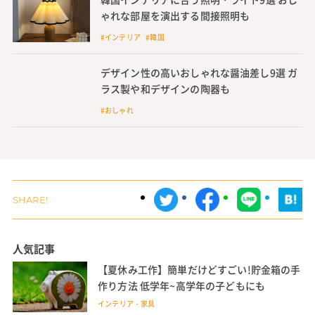
ゃれな部屋を演出する間接照明も
#インテリア #韓国
デザイン性の高いおしゃれな醤油差し9選 ガ
ラス製や和デザインの陶器も
#おしゃれ
人気記事
【夏休み工作】簡単だけどすごい!貯金箱の手
作り方法 低学年~高学年の子どもにも
インテリア・家具