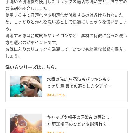
手洗いや洗濯機を使用したリュックの適切な洗い方と、おすすめ
の洗剤を紹介しました。
使用する中で汗汚れや皮脂汚れが付着するのは避けられないた
め、しっかりと汚れを洗い落として快適にリュックを使いましょ
う。
洗濯する際は合成皮革やナイロンなど、素材の特徴に合った洗い
方を選ぶのがポイントです。
お気に入りのリュックを洗濯して、いつでも綺麗な状態を保ちま
しょう。
洗い方シリーズはこちら。
水筒の洗い方 茶渋もパッキンもす
っきり!重曹での落とし方やアイテ
ムも紹介
暮らしコラム
キャップや帽子の汗染みの落とし
方 野球帽子のひどい皮脂汚れを取
る洗い方も
暮らしコラム