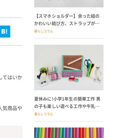
【スマホショルダー】余った紐の
かわいい結び方、ストラップが落
ちる人必見
暮らしコラム
してはいか
夏休みに!小学1年生の簡単工作 男
の子も楽しい遊べる工作や牛乳パ
人気商品や
ック貯金箱も
暮らしコラム