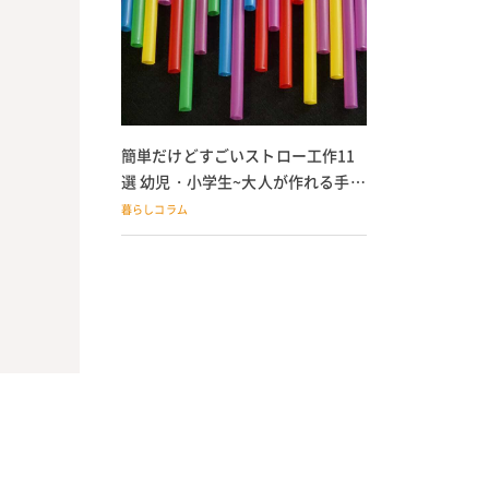
簡単だけどすごいストロー工作11
選 幼児・小学生~大人が作れる手作
りおもちゃ
暮らしコラム