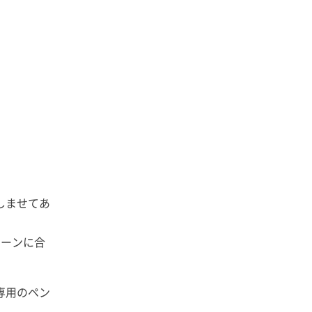
しませてあ
シーンに合
専用のペン