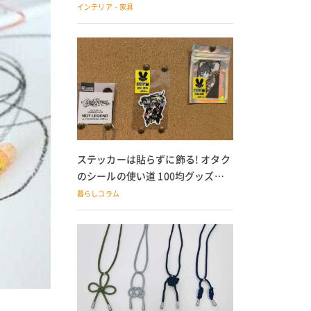
の子どもにも
インテリア・家具
ステッカーは貼らずに飾る! オタク
のシールの使い道 100均グッズで
の飾り方も
暮らしコラム