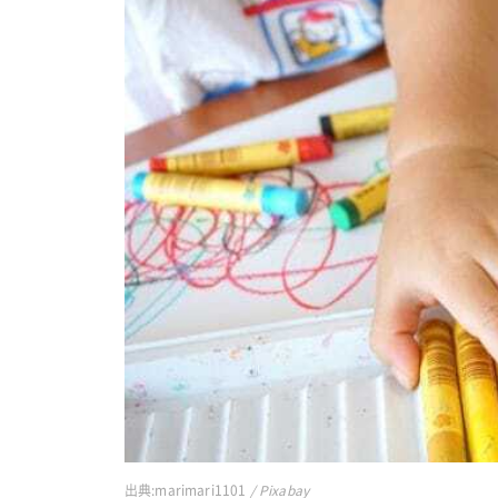
出典:
marimari1101
/ Pixabay